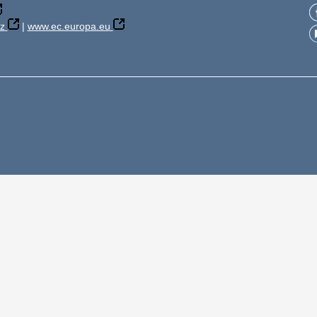
z
|
www.ec.europa.eu