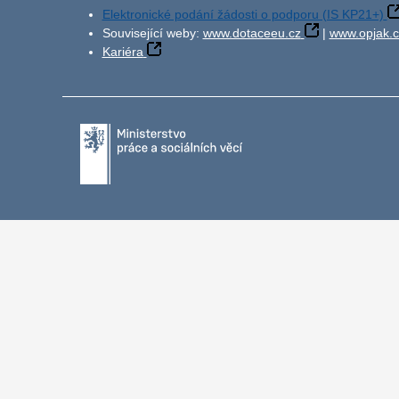
Elektronické podání žádosti o podporu (IS KP21+)
Související weby:
www.dotaceeu.cz
|
www.opjak.c
Kariéra