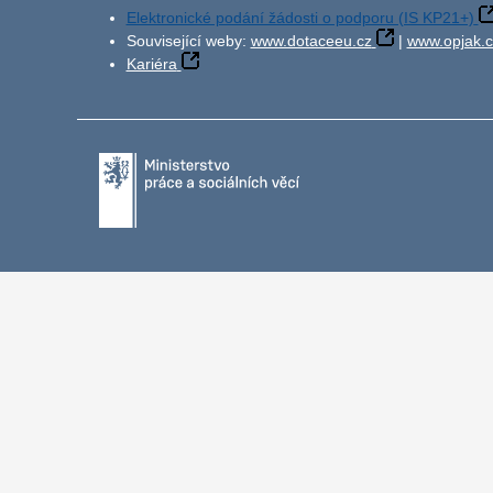
Elektronické podání žádosti o podporu (IS KP21+)
Související weby:
www.dotaceeu.cz
|
www.opjak.c
Kariéra