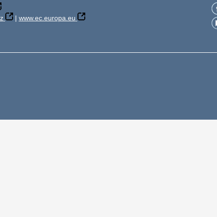
z
|
www.ec.europa.eu