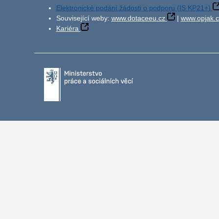
Elektronické podání žádosti o podporu (IS KP21+)
Související weby:
www.dotaceeu.cz
|
www.opjak.c
Kariéra