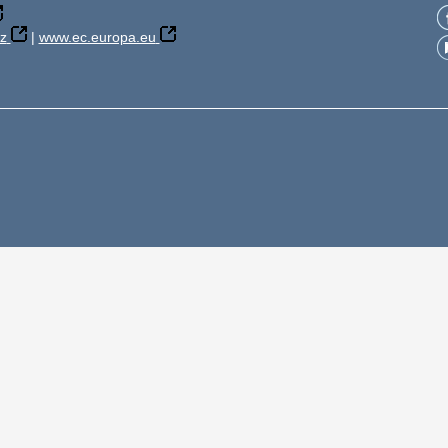
z
|
www.ec.europa.eu