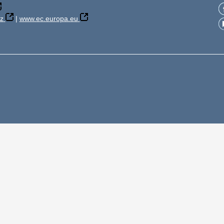
z
|
www.ec.europa.eu