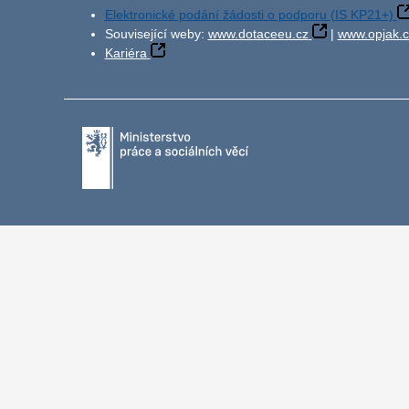
Elektronické podání žádosti o podporu (IS KP21+)
Související weby:
www.dotaceeu.cz
|
www.opjak.c
Kariéra