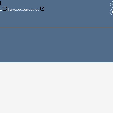
z
|
www.ec.europa.eu