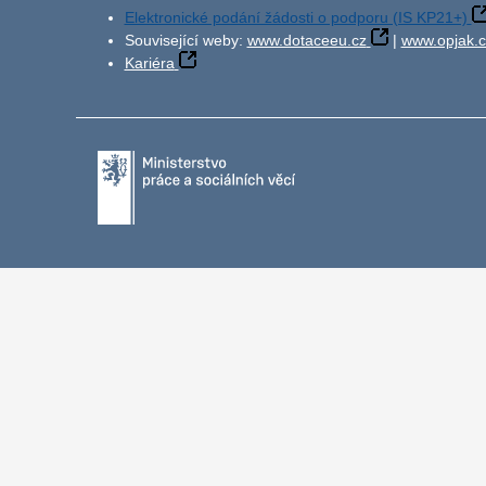
Elektronické podání žádosti o podporu (IS KP21+)
Související weby:
www.dotaceeu.cz
|
www.opjak.c
Kariéra