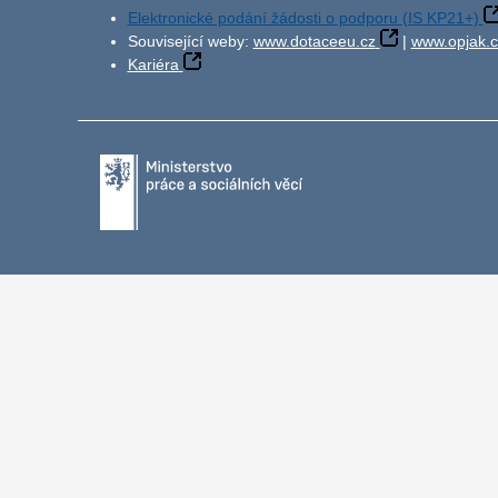
Elektronické podání žádosti o podporu (IS KP21+)
Související weby:
www.dotaceeu.cz
|
www.opjak.c
Kariéra