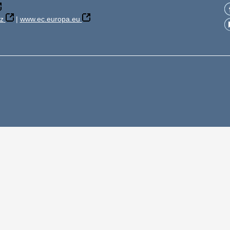
z
|
www.ec.europa.eu