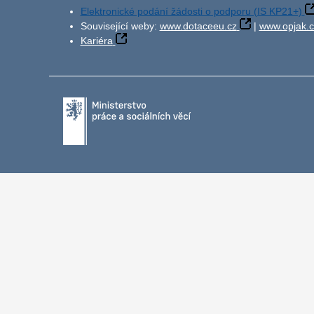
Elektronické podání žádosti o podporu (IS KP21+)
Související weby:
www.dotaceeu.cz
|
www.opjak.c
Kariéra