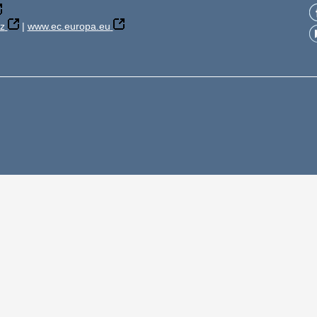
z
|
www.ec.europa.eu