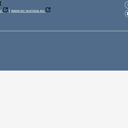
z
|
www.ec.europa.eu