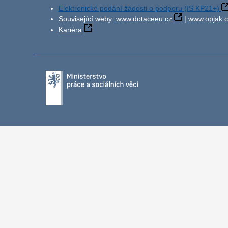
Elektronické podání žádosti o podporu (IS KP21+)
Související weby:
www.dotaceeu.cz
|
www.opjak.c
Kariéra