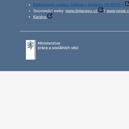
Elektronické podání žádosti o podporu (IS KP21+)
Související weby:
www.dotaceeu.cz
|
www.opjak.c
Kariéra