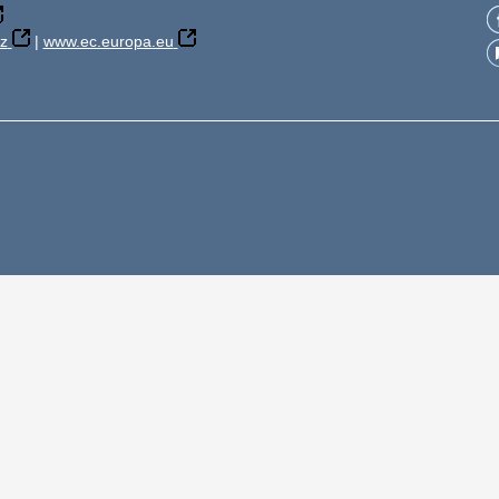
z
|
www.ec.europa.eu