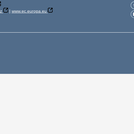
z
|
www.ec.europa.eu