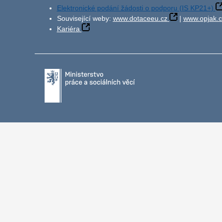
Elektronické podání žádosti o podporu (IS KP21+)
Související weby:
www.dotaceeu.cz
|
www.opjak.c
Kariéra