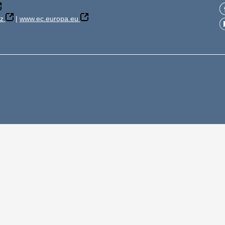
z
|
www.ec.europa.eu