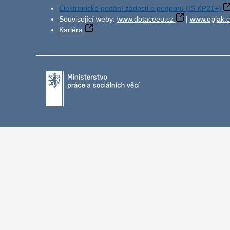
Elektronické podání žádosti o podporu (IS KP21+)
Související weby:
www.dotaceeu.cz
|
www.opjak.c
Kariéra