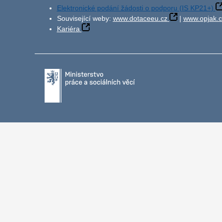
Elektronické podání žádosti o podporu (IS KP21+)
Související weby:
www.dotaceeu.cz
|
www.opjak.c
Kariéra