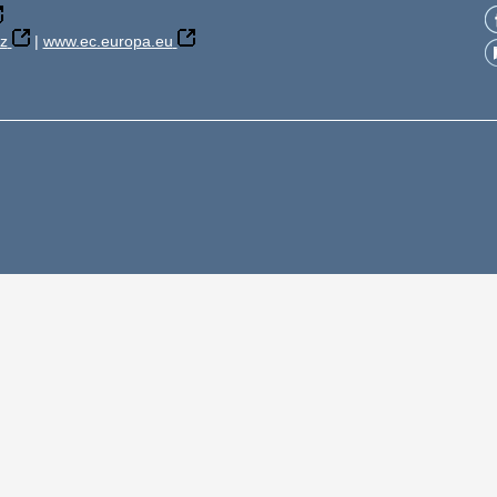
z
|
www.ec.europa.eu