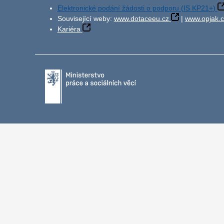
Elektronické podání žádosti o podporu (IS KP21+)
Související weby:
www.dotaceeu.cz
|
www.opjak.c
Kariéra