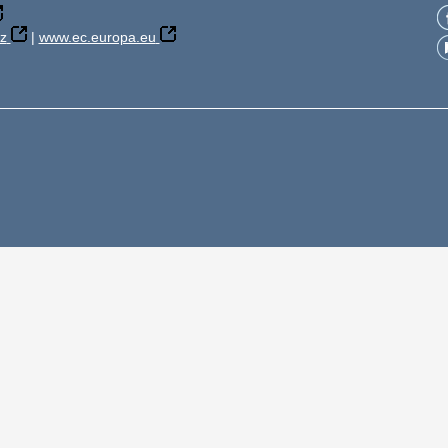
z
|
www.ec.europa.eu