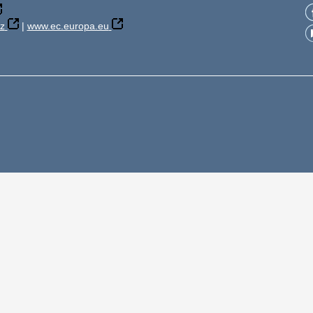
z
|
www.ec.europa.eu