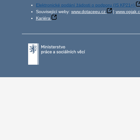
Elektronické podání žádosti o podporu (IS KP21+)
Související weby:
www.dotaceeu.cz
|
www.opjak.c
Kariéra