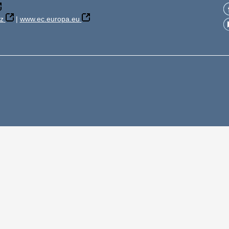
z
|
www.ec.europa.eu