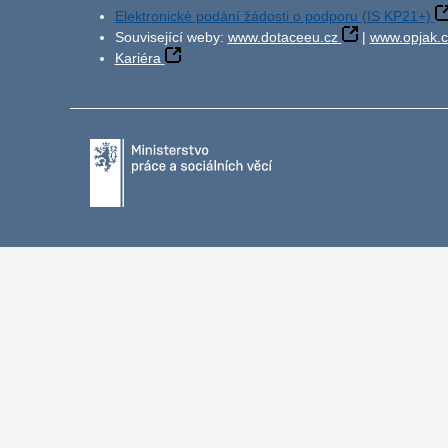
Elektronické podání žádosti o podporu (IS KP21+)
Související weby:
www.dotaceeu.cz
|
www.opjak.c
Kariéra