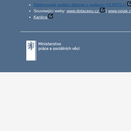
Elektronické podání žádosti o podporu (IS KP21+)
Související weby:
www.dotaceeu.cz
|
www.opjak.c
Kariéra