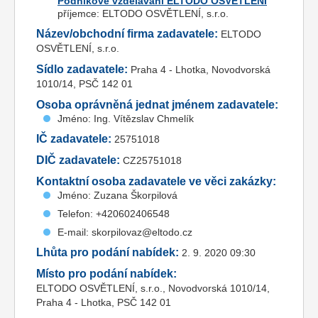
Podnikové vzdělávání ELTODO OSVĚTLENÍ
příjemce: ELTODO OSVĚTLENÍ, s.r.o.
Název/obchodní firma zadavatele:
ELTODO
OSVĚTLENÍ, s.r.o.
Sídlo zadavatele:
Praha 4 - Lhotka, Novodvorská
1010/14, PSČ 142 01
Osoba oprávněná jednat jménem zadavatele:
Jméno: Ing. Vítězslav Chmelík
IČ zadavatele:
25751018
DIČ zadavatele:
CZ25751018
Kontaktní osoba zadavatele ve věci zakázky:
Jméno: Zuzana Škorpilová
Telefon: +420602406548
E-mail: skorpilovaz@eltodo.cz
Lhůta pro podání nabídek:
2. 9. 2020 09:30
Místo pro podání nabídek:
ELTODO OSVĚTLENÍ, s.r.o., Novodvorská 1010/14,
Praha 4 - Lhotka, PSČ 142 01