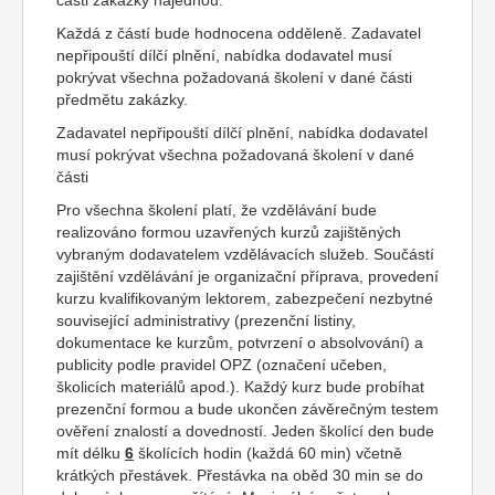
části zakázky najednou.
Každá z částí bude hodnocena odděleně. Zadavatel
nepřipouští dílčí plnění, nabídka dodavatel musí
pokrývat všechna požadovaná školení v dané části
předmětu zakázky.
Zadavatel nepřipouští dílčí plnění, nabídka dodavatel
musí pokrývat všechna požadovaná školení v dané
části
Pro všechna školení platí, že vzdělávání bude
realizováno formou uzavřených kurzů zajištěných
vybraným dodavatelem vzdělávacích služeb. Součástí
zajištění vzdělávání je organizační příprava, provedení
kurzu kvalifikovaným lektorem, zabezpečení nezbytné
související administrativy (prezenční listiny,
dokumentace ke kurzům, potvrzení o absolvování) a
publicity podle pravidel OPZ (označení učeben,
školicích materiálů apod.). Každý kurz bude probíhat
prezenční formou a bude ukončen závěrečným testem
ověření znalostí a dovedností. Jeden školící den bude
mít délku
6
školících hodin (každá 60 min) včetně
krátkých přestávek. Přestávka na oběd 30 min se do