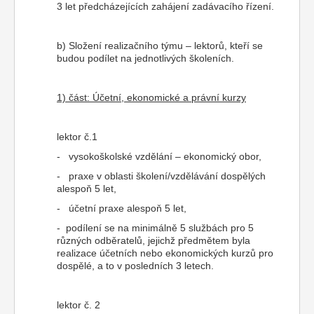
3 let předcházejících zahájení zadávacího řízení.
b) Složení realizačního týmu – lektorů, kteří se
budou podílet na jednotlivých školeních.
1) část: Účetní, ekonomické a právní kurzy
lektor č.1
- vysokoškolské vzdělání – ekonomický obor,
- praxe v oblasti školení/vzdělávání dospělých
alespoň 5 let,
- účetní praxe alespoň 5 let,
- podílení se na minimálně 5 službách pro 5
různých odběratelů, jejichž předmětem byla
realizace účetních nebo ekonomických kurzů pro
dospělé, a to v posledních 3 letech.
lektor č. 2