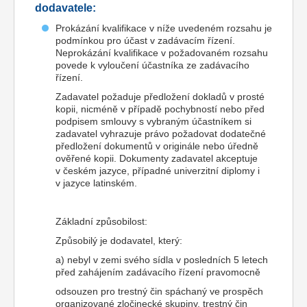
dodavatele:
Prokázání kvalifikace v níže uvedeném rozsahu je
podmínkou pro účast v zadávacím řízení.
Neprokázání kvalifikace v požadovaném rozsahu
povede k vyloučení účastníka ze zadávacího
řízení.
Zadavatel požaduje předložení dokladů v prosté
kopii, nicméně v případě pochybností nebo před
podpisem smlouvy s vybraným účastníkem si
zadavatel vyhrazuje právo požadovat dodatečné
předložení dokumentů v originále nebo úředně
ověřené kopii. Dokumenty zadavatel akceptuje
v českém jazyce, případné univerzitní diplomy i
v jazyce latinském.
Základní způsobilost:
Způsobilý je dodavatel, který:
a) nebyl v zemi svého sídla v posledních 5 letech
před zahájením zadávacího řízení pravomocně
odsouzen pro trestný čin spáchaný ve prospěch
organizované zločinecké skupiny, trestný čin