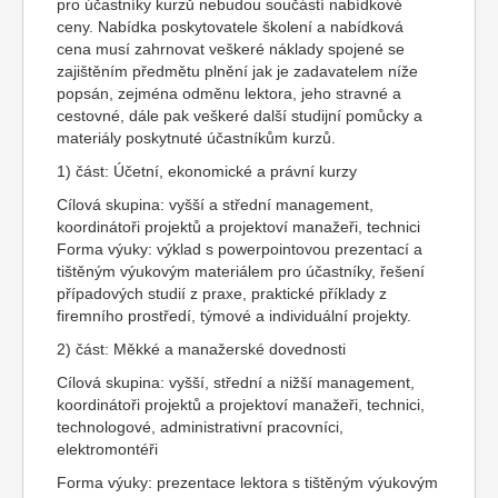
pro účastníky kurzů nebudou součástí nabídkové
ceny. Nabídka poskytovatele školení a nabídková
cena musí zahrnovat veškeré náklady spojené se
zajištěním předmětu plnění jak je zadavatelem níže
popsán, zejména odměnu lektora, jeho stravné a
cestovné, dále pak veškeré další studijní pomůcky a
materiály poskytnuté účastníkům kurzů.
1) část: Účetní, ekonomické a právní kurzy
Cílová skupina: vyšší a střední management,
koordinátoři projektů a projektoví manažeři, technici
Forma výuky: výklad s powerpointovou prezentací a
tištěným výukovým materiálem pro účastníky, řešení
případových studií z praxe, praktické příklady z
firemního prostředí, týmové a individuální projekty.
2) část: Měkké a manažerské dovednosti
Cílová skupina: vyšší, střední a nižší management,
koordinátoři projektů a projektoví manažeři, technici,
technologové, administrativní pracovníci,
elektromontéři
Forma výuky: prezentace lektora s tištěným výukovým