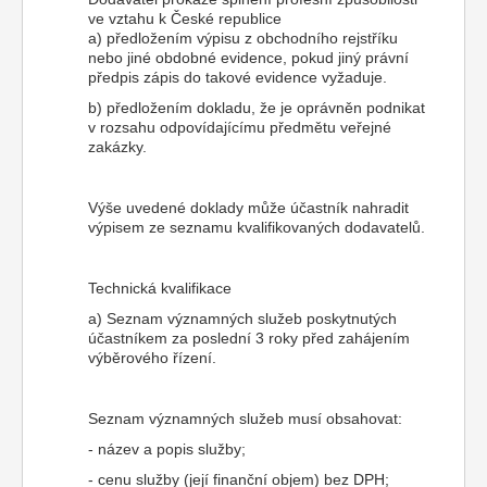
ve vztahu k České republice
a) předložením výpisu z obchodního rejstříku
nebo jiné obdobné evidence, pokud jiný právní
předpis zápis do takové evidence vyžaduje.
b) předložením dokladu, že je oprávněn podnikat
v rozsahu odpovídajícímu předmětu veřejné
zakázky.
Výše uvedené doklady může účastník nahradit
výpisem ze seznamu kvalifikovaných dodavatelů.
Technická kvalifikace
a) Seznam významných služeb poskytnutých
účastníkem za poslední 3 roky před zahájením
výběrového řízení.
Seznam významných služeb musí obsahovat:
- název a popis služby;
- cenu služby (její finanční objem) bez DPH;