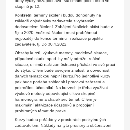
doby výuky nezapočítává. Maximální počet osob ve
skupině je 12.
Konkrétní termíny školení budou dohodnuty na
základě objednávky zadavatele s vybraným
dodavatelem školení. Zahájení školících aktivt bude v
říjnu 2020. Veškerá školení musí proběhnout
nejpozději do konce termínu realizace projektu
zadavatele, tj. Do 30.4.2022.
Obsahy kurzů, výukové metody, modelová situace,
případové studie apod. by měly odrážet reálné
situace, s nimiž naši zaměstnanci přichází ve své praxi
do styku. Cílem bude osvojení znalostí a dovedností
daných tematickou náplní kurzu.Pro jednotlivé kurzy
pak bude potřeba zohlednit i pracovní zařazení a
pokročilost účastníků. Na kurzech je třeba využívat
výukové metody odpovídající cílové skupině,
harmonogramu a charakteru témat. Cílem je
maximální aktivizace účastníků a propojení
probíraných témat do praxe.
Kurzy budou pořádány v prostorách poskytnutých
zadavatelem. Náklady na tyto prostory a občerstvení