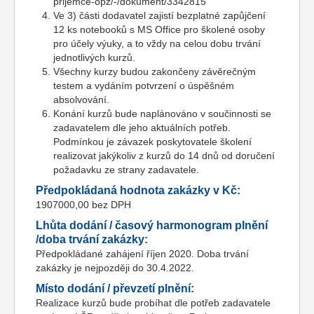
prijemce-opz/-/dokument/3342815
Ve 3) části dodavatel zajistí bezplatné zapůjčení
12 ks notebooků s MS Office pro školené osoby
pro účely výuky, a to vždy na celou dobu trvání
jednotlivých kurzů.
Všechny kurzy budou zakončeny závěrečným
testem a vydáním potvrzení o úspěšném
absolvování.
Konání kurzů bude naplánováno v součinnosti se
zadavatelem dle jeho aktuálních potřeb.
Podmínkou je závazek poskytovatele školení
realizovat jakýkoliv z kurzů do 14 dnů od doručení
požadavku ze strany zadavatele.
Předpokládaná hodnota zakázky v Kč:
1907000,00 bez DPH
Lhůta dodání / časový harmonogram plnění
/doba trvání zakázky:
Předpokládané zahájení říjen 2020. Doba trvání
zakázky je nejpozději do 30.4.2022.
Místo dodání / převzetí plnění:
Realizace kurzů bude probíhat dle potřeb zadavatele