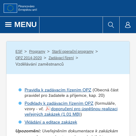
Přejít k obsahu
MENU
/
/
/
ESF
Programy
Starší operační programy
/
/
OPZ 2014-2020
Zadávací řízení
Vzdělávání zaměstnanců
Pravidla k zadávacím řízením OPZ
(Obecná část
pravidel pro
žadatel
e a
příjemce
, kap. 20)
Podklady k zadávacím řízením OPZ
(formuláře,
vzory - vč.
doporučení pro úspěšnou realizaci
veřejných zakázek
)
Vkládání a editace zakázek
Upozornění:
Uveřejněním dokumentace k zakázkám