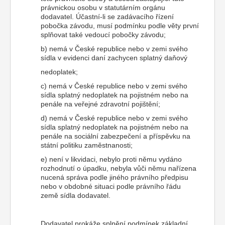
právnickou osobu v statutárním orgánu
dodavatel. Účastní-li se zadávacího řízení
pobočka závodu, musí podmínku podle věty první
splňovat také vedoucí pobočky závodu;
b) nemá v České republice nebo v zemi svého
sídla v evidenci daní zachycen splatný daňový
nedoplatek;
c) nemá v České republice nebo v zemi svého
sídla splatný nedoplatek na pojistném nebo na
penále na veřejné zdravotní pojištění;
d) nemá v České republice nebo v zemi svého
sídla splatný nedoplatek na pojistném nebo na
penále na sociální zabezpečení a příspěvku na
státní politiku zaměstnanosti;
e) není v likvidaci, nebylo proti němu vydáno
rozhodnutí o úpadku, nebyla vůči němu nařízena
nucená správa podle jiného právního předpisu
nebo v obdobné situaci podle právního řádu
země sídla dodavatel.
Dodavatel prokáže splnění podmínek základní