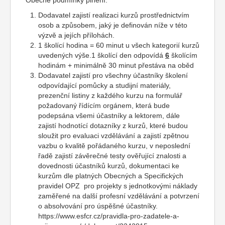
Obecné podmínky plnění:
Dodavatel zajistí realizaci kurzů prostřednictvím
osob a způsobem, jaký je definován níže v této
výzvě a jejích přílohách.
1 školící hodina = 60 minut u všech kategorií kurzů
uvedených výše.1 školící den odpovídá
6
školícím
hodinám + minimálně 30 minut přestáva na oběd
Dodavatel zajistí pro všechny účastníky školení
odpovídající pomůcky a studijní materiály,
prezenční listiny z každého kurzu na formulář
požadovaný řídícím orgánem, která bude
podepsána všemi účastníky a lektorem, dále
zajistí hodnotící dotazníky z kurzů, které budou
sloužit pro evaluaci vzdělávání a zajistí zpětnou
vazbu o kvalitě pořádaného kurzu, v neposlední
řadě zajistí závěrečné testy ověřující znalosti a
dovednosti účastníků kurzů, dokumentaci ke
kurzům dle platných Obecných a Specifických
pravidel OPZ pro projekty s jednotkovými náklady
zaměřené na další profesní vzdělávání a potvrzení
o absolvování pro úspěšné účastníky.
https://www.esfcr.cz/pravidla-pro-zadatele-a-