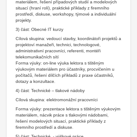
materiálem, řešení případových studií a modelových
situací (hraní rolí), praktické příklady z firemního
prostředí, diskuse, workshopy, týmové a individuální
projekty.
3) část: Obecné IT kurzy
Cílová skupina: vedoucí stavby, koordinátoři projektů a
projektoví manažeři, technici, technologové,
administrativní pracovníci, referenti, montéři
telekomunikačních sítí
Forma výuky: on-line výuka lektora s tištěným
výukovým materiálem pro účastníky, procvičením u
počítačů, řešení dílčích příkladů z praxe účastníků,
dotazy a konzultace.
4) část: Technické – tlakové nádoby
Cílová skupina: elektromonážní pracovníci
Forma výuky: prezentace lektora s tištěným výukovým
materiálem, nácvik práce s tlakovými nádobami,
řešení modelových situací, praktické příklady z
firemního prostředí a diskuse.
5) část: Technické - výškové práce