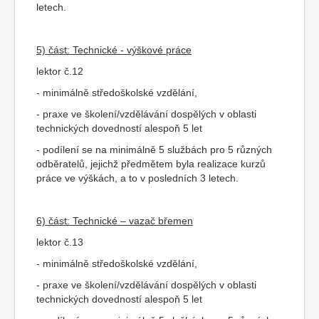
letech.
5) část: Technické - výškové práce
lektor č.12
- minimálně středoškolské vzdělání,
- praxe ve školení/vzdělávání dospělých v oblasti
technických dovedností alespoň 5 let
- podílení se na minimálně 5 službách pro 5 různých
odběratelů, jejichž předmětem byla realizace kurzů
práce ve výškách, a to v posledních 3 letech.
6) část: Technické – vazač břemen
lektor č.13
- minimálně středoškolské vzdělání,
- praxe ve školení/vzdělávání dospělých v oblasti
technických dovedností alespoň 5 let