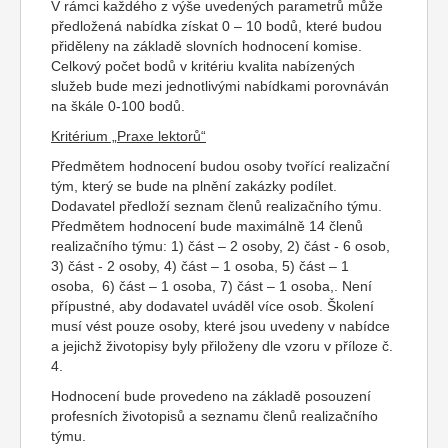
V rámci každého z výše uvedených parametrů může
předložená nabídka získat 0 – 10 bodů, které budou
přiděleny na základě slovních hodnocení komise.
Celkový počet bodů v kritériu kvalita nabízených
služeb bude mezi jednotlivými nabídkami porovnáván
na škále 0-100 bodů.
Kritérium „Praxe lektorů“
Předmětem hodnocení budou osoby tvořící realizační
tým, který se bude na plnění zakázky podílet.
Dodavatel předloží seznam členů realizačního týmu.
Předmětem hodnocení bude maximálně 14 členů
realizačního týmu: 1) část – 2 osoby, 2) část - 6 osob,
3) část - 2 osoby, 4) část – 1 osoba, 5) část – 1
osoba, 6) část – 1 osoba, 7) část – 1 osoba,. Není
přípustné, aby dodavatel uváděl více osob. Školení
musí vést pouze osoby, které jsou uvedeny v nabídce
a jejichž životopisy byly přiloženy dle vzoru v příloze č.
4.
Hodnocení bude provedeno na základě posouzení
profesních životopisů a seznamu členů realizačního
týmu.