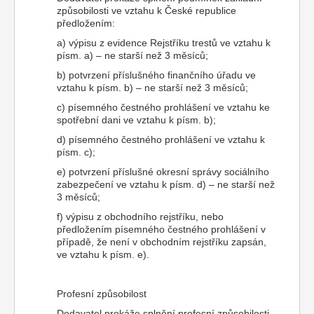
způsobilosti ve vztahu k České republice
předložením:
a) výpisu z evidence Rejstříku trestů ve vztahu k
písm. a) – ne starší než 3 měsíců;
b) potvrzení příslušného finančního úřadu ve
vztahu k písm. b) – ne starší než 3 měsíců;
c) písemného čestného prohlášení ve vztahu ke
spotřební dani ve vztahu k písm. b);
d) písemného čestného prohlášení ve vztahu k
písm. c);
e) potvrzení příslušné okresní správy sociálního
zabezpečení ve vztahu k písm. d) – ne starší než
3 měsíců;
f) výpisu z obchodního rejstříku, nebo
předložením písemného čestného prohlášení v
případě, že není v obchodním rejstříku zapsán,
ve vztahu k písm. e).
Profesní způsobilost
Dodavatel prokáže splnění profesní způsobilosti