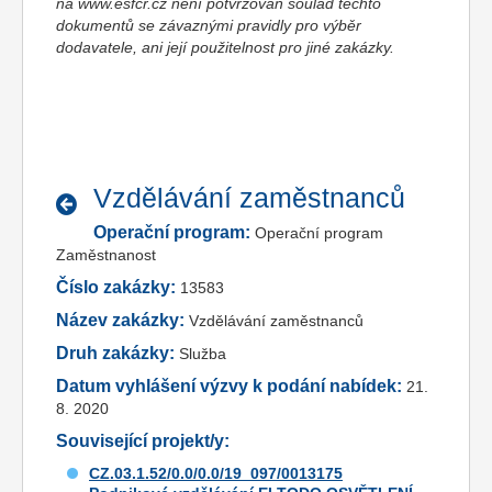
na www.esfcr.cz není potvrzován soulad těchto
dokumentů se závaznými pravidly pro výběr
dodavatele, ani její použitelnost pro jiné zakázky.
Vzdělávání zaměstnanců
Operační program:
Operační program
Zaměstnanost
Číslo zakázky:
13583
Název zakázky:
Vzdělávání zaměstnanců
Druh zakázky:
Služba
Datum vyhlášení výzvy k podání nabídek:
21.
8. 2020
Související projekt/y:
CZ.03.1.52/0.0/0.0/19_097/0013175