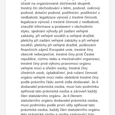
účasti na organizované zločinecké skupině,
trestný čin obchodování s lidmi, podvod, úvěrový
podvod, dotační podvod, podílnictví, podílnictví z
nedbalosti, legalizace výnosů z trestné činnosti,
legalizace výnosů z trestné činnosti z nedbalosti,
zneužití informace a postavení v obchodním
styku, sjednání výhody při zadání veřejné
zakázky, při veřejné soutěži a veřejné dražbě,
pletichy při zadání veřejné zakázky a při veřejné
soutěži, pletichy při veřejné dražbě, poškození
finančních zájmů Evropské unie, trestné činy
obecně nebezpečné, trestné činy proti České
republice, cizímu státu a mezinárodní organizaci,
trestné činy proti výkonu pravomoci orgánu
veřejné moci a úřední osoby, trestné činy
úředních osob, úplatkářství, jiná rušení činnosti
orgánu veřejné moci nebo obdobné trestné činy
podle právního řádu země sídla dodavatel. Je-li
dodavatel právnická osoba, musí tuto podmínku
splňovat tato právnická osoba a zároveň každý
člen statutárního orgánu. Je-li členem
statutárního orgánu dodavatel právnická osoba,
musí podmínku podle první věty splňovat tato
právnická osoba, každý člen statutárního orgánu
této právnické osoby a osoba zastupující tuto