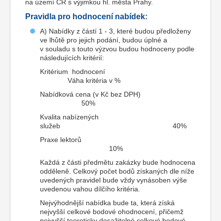
na území ČR s výjimkou hl. města Prahy.
Pravidla pro hodnocení nabídek:
A) Nabídky z částí 1 - 3, které budou předloženy
ve lhůtě pro jejich podání, budou úplné a
v souladu s touto výzvou budou hodnoceny podle
následujících kritérií:
Kritérium hodnocení
Váha kritéria v %
Nabídková cena (v Kč bez DPH)
50%
Kvalita nabízených
služeb 40%
Praxe lektorů
10%
Každá z části předmětu zakázky bude hodnocena
odděleně. Celkový počet bodů získaných dle níže
uvedených pravidel bude vždy vynásoben výše
uvedenou vahou dílčího kritéria.
Nejvýhodnější nabídka bude ta, která získá
nejvyšší celkové bodové ohodnocení, přičemž
nejvyšší teoreticky dosažitelné celkové bodové