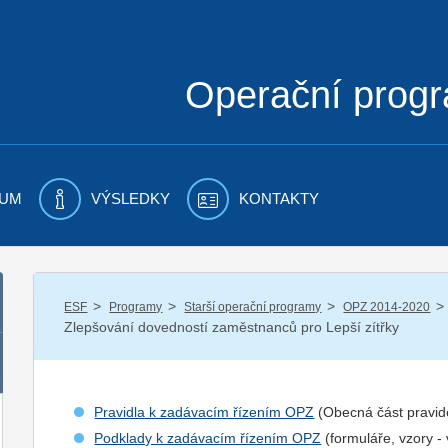
Operační prog
UM
VÝSLEDKY
KONTAKTY
/
/
/
/
ESF
Programy
Starší operační programy
OPZ 2014-2020
Zlepšování dovedností zaměstnanců pro Lepší zítřky
Pravidla k zadávacím řízením OPZ
(Obecná část pravid
Podklady k zadávacím řízením OPZ
(formuláře, vzory -