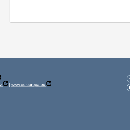
z
|
www.ec.europa.eu