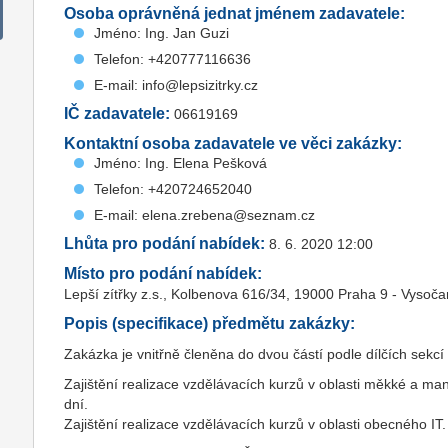
Osoba oprávněná jednat jménem zadavatele:
Jméno: Ing. Jan Guzi
Telefon: +420777116636
E-mail: info@lepsizitrky.cz
IČ zadavatele:
06619169
Kontaktní osoba zadavatele ve věci zakázky:
Jméno: Ing. Elena Pešková
Telefon: +420724652040
E-mail: elena.zrebena@seznam.cz
Lhůta pro podání nabídek:
8. 6. 2020 12:00
Místo pro podání nabídek:
Lepší zítřky z.s., Kolbenova 616/34, 19000 Praha 9 - Vysoč
Popis (specifikace) předmětu zakázky:
Zakázka je vnitřně členěna do dvou částí podle dílčích sekc
Zajištění realizace vzdělávacích kurzů v oblasti měkké a ma
dní.
Zajištění realizace vzdělávacích kurzů v oblasti obecného IT.