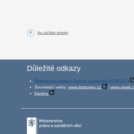
Na začátek stránky
Důležité odkazy
Elektronické podání žádosti o podporu (IS KP21+)
Související weby:
www.dotaceeu.cz
|
www.opjak.c
Kariéra