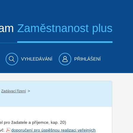
ram
Zaměstnanost plus
VYHLEDÁVÁNÍ
PŘIHLÁŠENÍ
/
Zadávací řízení
el pro
žadatel
e a
příjemce
, kap. 20)
 vč.
doporučení pro úspěšnou realizaci veřejných