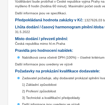
Vzdělávání bude probíhat v České republice vyjma Prahy na
myšleno 8 hodin (hodina 60 minut). Maximální počet osob ve 
Další informace jsou ve specifikaci.
Předpokládaná hodnota zakázky v Kč:
1327626,03 
Lhůta dodání / časový harmonogram plnění /doba t
31.5.2022
Místo dodání / převzetí plnění:
Česká republika mimo hl.m.Praha
Pravidla pro hodnocení nabídek:
Nabídková cena včetně DPH (100%) – číselné kritérium
Další informace jsou uvedeny ve výzvě
Požadavky na prokázání kvalifikace dodavatele:
Zadavatel požaduje, aby dodavatel prokázal splnění kva
1) Základní způsobilost
2) Profesní způsobilost
3) Technické a kvalifikační předpoklady
Další informace jsou uvedeny ve výzvě.