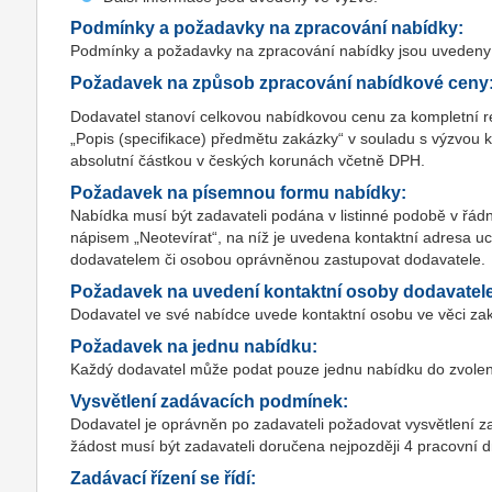
Podmínky a požadavky na zpracování nabídky:
Podmínky a požadavky na zpracování nabídky jsou uvedeny
Požadavek na způsob zpracování nabídkové ceny
Dodavatel stanoví celkovou nabídkovou cenu za kompletní rea
„Popis (specifikace) předmětu zakázky“ v souladu s výzvou
absolutní částkou v českých korunách včetně DPH.
Požadavek na písemnou formu nabídky:
Nabídka musí být zadavateli podána v listinné podobě v ř
nápisem „Neotevírat“, na níž je uvedena kontaktní adresa 
dodavatelem či osobou oprávněnou zastupovat dodavatele.
Požadavek na uvedení kontaktní osoby dodavatel
Dodavatel ve své nabídce uvede kontaktní osobu ve věci zaká
Požadavek na jednu nabídku:
Každý dodavatel může podat pouze jednu nabídku do zvolen
Vysvětlení zadávacích podmínek:
Dodavatel je oprávněn po zadavateli požadovat vysvětlení 
žádost musí být zadavateli doručena nejpozději 4 pracovní d
Zadávací řízení se řídí: