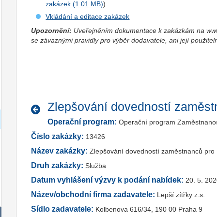
zakázek
)
Vkládání a editace zakázek
Upozornění:
Uveřejněním dokumentace k zakázkám na www.
se závaznými pravidly pro výběr dodavatele, ani její použitel
Zlepšování dovedností zaměstn
Operační program:
Operační program Zaměstnano
Číslo zakázky:
13426
Název zakázky:
Zlepšování dovedností zaměstnanců pro L
Druh zakázky:
Služba
Datum vyhlášení výzvy k podání nabídek:
20. 5. 20
Název/obchodní firma zadavatele:
Lepší zítřky z.s.
Sídlo zadavatele:
Kolbenova 616/34, 190 00 Praha 9