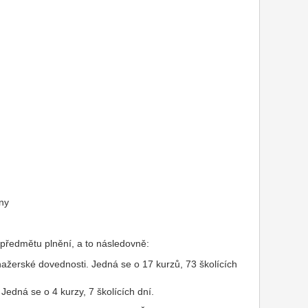
any
í předmětu plnění, a to následovně:
nažerské dovednosti. Jedná se o 17 kurzů, 73 školících
 Jedná se o 4 kurzy, 7 školících dní.