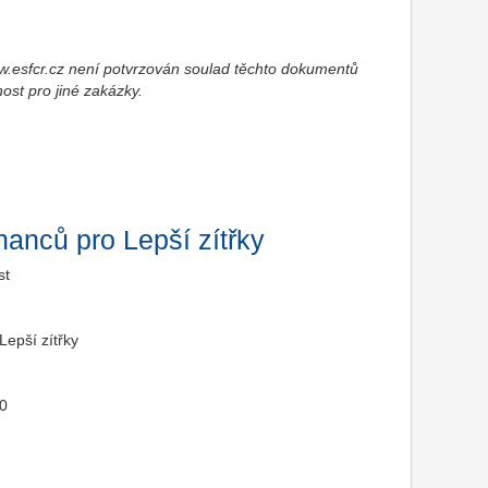
esfcr.cz není potvrzován soulad těchto dokumentů
nost pro jiné zakázky.
anců pro Lepší zítřky
st
epší zítřky
20