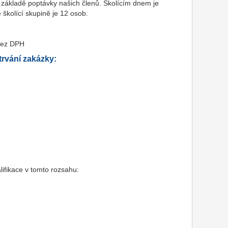
 základě poptávky našich členů. Školícím dnem je
školící skupině je 12 osob.
bez DPH
rvání zakázky:
lifikace v tomto rozsahu: