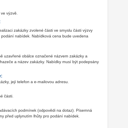
 ve výzvě.
:
lizaci zakázky zvolené části ve smyslu části výzvy
 k podání nabídek. Nabídková cena bude uvedena
ádně uzavřené obálce označené názvem zakázky a
uchazeče a název zakázky. Nabídky musí být podepsány
e:
zky, její telefon a e-mailovou adresu.
é části.
zadávacích podmínek (odpovědi na dotaz). Písemná
ny před uplynutím lhůty pro podání nabídek.