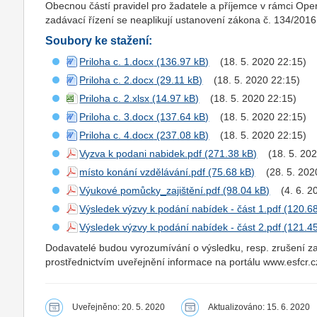
Obecnou částí pravidel pro žadatele a příjemce v rámci Op
zadávací řízení se neaplikují ustanovení zákona č. 134/2016
Soubory ke stažení:
Priloha c. 1.docx
(18. 5. 2020 22:15)
Priloha c. 2.docx
(18. 5. 2020 22:15)
Priloha c. 2.xlsx
(18. 5. 2020 22:15)
Priloha c. 3.docx
(18. 5. 2020 22:15)
Priloha c. 4.docx
(18. 5. 2020 22:15)
Vyzva k podani nabidek.pdf
(18. 5. 20
místo konání vzdělávání.pdf
(28. 5. 202
Výukové pomůcky_zajištění.pdf
(4. 6. 
Výsledek výzvy k podání nabídek - část 1.pdf
Výsledek výzvy k podání nabídek - část 2.pdf
Dodavatelé budou vyrozumívání o výsledku, resp. zrušení za
prostřednictvím uveřejnění informace na portálu www.esfcr
Uveřejněno: 20. 5. 2020
Aktualizováno: 15. 6. 2020