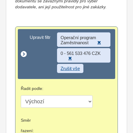
dokumentů se závaznými pravidly pro výběr
dodavatele, ani její použitelnost pro jiné zakázky.
Upravit filtr
Upravit filtr
Operační program
Zaměstnanost
0 - 561 533 476 CZK
Zrušit vše
Řadit podle:
Směr
řazení: