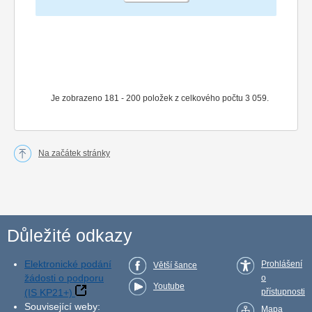
Je zobrazeno 181 - 200 položek z celkového počtu 3 059.
Na začátek stránky
Důležité odkazy
Elektronické podání
Prohlášení
Větší šance
žádosti o podporu
o
Youtube
(IS KP21+)
přístupnosti
Související weby:
Mapa