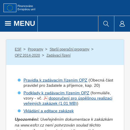
Přejít k obsahu
MENU
/
/
/
ESF
Programy
Starší operační programy
/
OPZ 2014-2020
Zadávací řízení
Pravidla k zadávacím řízením OPZ
(Obecná část
pravidel pro
žadatel
e a
příjemce
, kap. 20)
Podklady k zadávacím řízením OPZ
(formuláře,
vzory - vč.
doporučení pro úspěšnou realizaci
veřejných zakázek
)
Vkládání a editace zakázek
Upozornění:
Uveřejněním dokumentace k zakázkám
na www.esfcr.cz není potvrzován soulad těchto