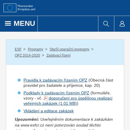
Přejít k obsahu
MENU
/
/
/
ESF
Programy
Starší operační programy
/
OPZ 2014-2020
Zadávací řízení
Pravidla k zadávacím řízením OPZ
(Obecná část
pravidel pro
žadatel
e a
příjemce
, kap. 20)
Podklady k zadávacím řízením OPZ
(formuláře,
vzory - vč.
doporučení pro úspěšnou realizaci
veřejných zakázek
)
Vkládání a editace zakázek
Upozornění:
Uveřejněním dokumentace k zakázkám
na www.esfcr.cz není potvrzován soulad těchto