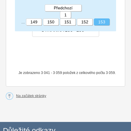
Předchozí
1
...
149
150
151
152
153
STRÁNKA 153 153
Je zobrazeno 3 041 - 3 059 položek z celkového počtu 3 059.
Na začátek stránky
Důležité odkazy