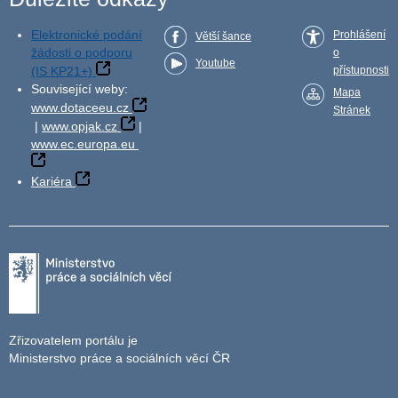
Elektronické podání
Prohlášení
Větší šance
žádosti o podporu
o
Youtube
(IS KP21+)
přístupnosti
Související weby:
Mapa
www.dotaceeu.cz
Stránek
|
www.opjak.cz
|
www.ec.europa.eu
Kariéra
Zřizovatelem portálu je
Ministerstvo práce a sociálních věcí ČR