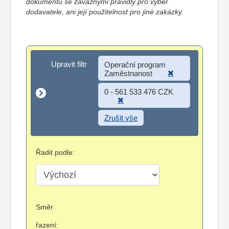
dokumentů se závaznými pravidly pro výběr
dodavatele, ani její použitelnost pro jiné zakázky.
Upravit filtr
Upravit filtr
Operační program
Zaměstnanost
0 - 561 533 476 CZK
Zrušit vše
Řadit podle:
Směr
řazení: