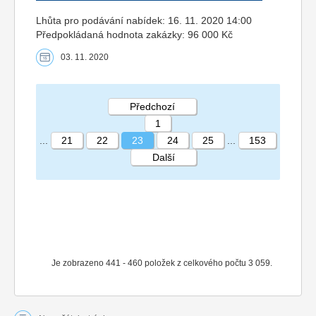
Lhůta pro podávání nabídek: 16. 11. 2020 14:00
Předpokládaná hodnota zakázky: 96 000 Kč
03. 11. 2020
Předchozí
1
...
21
22
23
24
25
...
153
Další
STRÁNKA 23 153
Je zobrazeno 441 - 460 položek z celkového počtu 3 059.