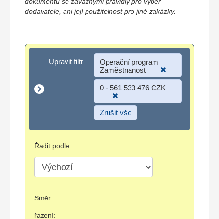
dokumentů se závaznými pravidly pro výběr
dodavatele, ani její použitelnost pro jiné zakázky.
Upravit filtr
Upravit filtr
Operační program
Zaměstnanost
0 - 561 533 476 CZK
Zrušit vše
Řadit podle:
Směr
řazení: