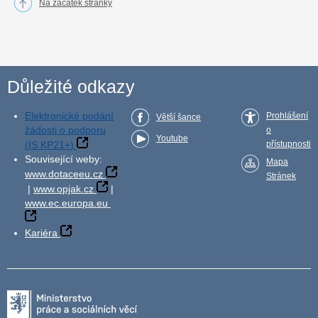
Na začátek stránky
Důležité odkazy
Elektronické podání
Prohlášení
Větší šance
žádosti o podporu
o
Youtube
(IS KP21+)
přístupnosti
Související weby:
Mapa
www.dotaceeu.cz
Stránek
|
www.opjak.cz
|
www.ec.europa.eu
Kariéra