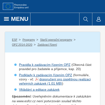
Přejít k obsahu
MENU
/
/
/
ESF
Programy
Starší operační programy
/
OPZ 2014-2020
Zadávací řízení
Pravidla k zadávacím řízením OPZ
(Obecná část
pravidel pro
žadatel
e a
příjemce
, kap. 20)
Podklady k zadávacím řízením OPZ
(formuláře,
vzory - vč.
doporučení pro úspěšnou realizaci
veřejných zakázek
)
Vkládání a editace zakázek
Upozornění:
Uveřejněním dokumentace k zakázkám
na www.esfcr.cz není potvrzován soulad těchto