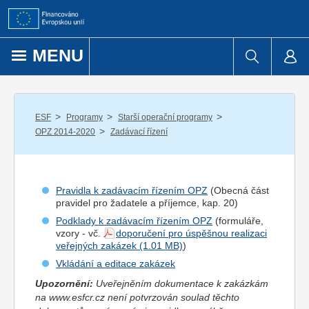
Přejít k obsahu
MENU
/
/
/
ESF
Programy
Starší operační programy
/
OPZ 2014-2020
Zadávací řízení
Pravidla k zadávacím řízením OPZ
(Obecná část
pravidel pro
žadatel
e a
příjemce
, kap. 20)
Podklady k zadávacím řízením OPZ
(formuláře,
vzory - vč.
doporučení pro úspěšnou realizaci
veřejných zakázek
)
Vkládání a editace zakázek
Upozornění:
Uveřejněním dokumentace k zakázkám
na www.esfcr.cz není potvrzován soulad těchto