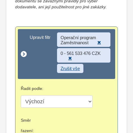
dokumentů se závaznými pravidly pro výběr
dodavatele, ani její použitelnost pro jiné zakázky.
Upravit filtr
Upravit filtr
Operační program
Zaměstnanost
0 - 561 533 476 CZK
Zrušit vše
Řadit podle:
Směr
řazení: