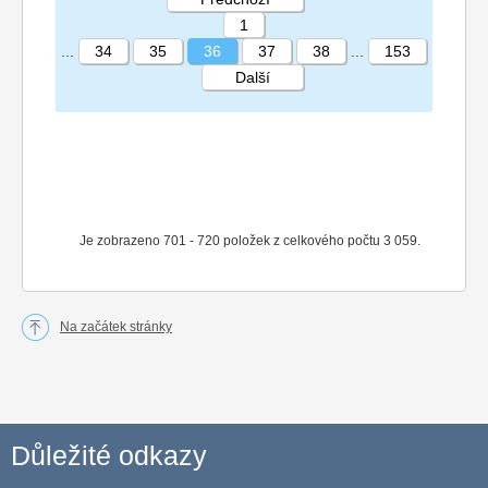
1
...
34
35
36
37
38
...
153
Další
STRÁNKA 36 153
Je zobrazeno 701 - 720 položek z celkového počtu 3 059.
Na začátek stránky
Důležité odkazy