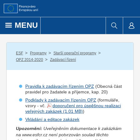
Přejít k obsahu
MENU
/
/
/
ESF
Programy
Starší operační programy
/
OPZ 2014-2020
Zadávací řízení
Pravidla k zadávacím řízením OPZ
(Obecná část
pravidel pro
žadatel
e a
příjemce
, kap. 20)
Podklady k zadávacím řízením OPZ
(formuláře,
vzory - vč.
doporučení pro úspěšnou realizaci
veřejných zakázek
)
Vkládání a editace zakázek
Upozornění:
Uveřejněním dokumentace k zakázkám
na www.esfcr.cz není potvrzován soulad těchto