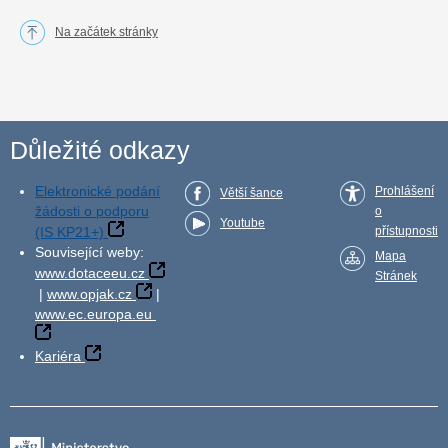
Na začátek stránky
Důležité odkazy
Elektronické podání
Prohlášení
Větší šance
žádosti o podporu
o
Youtube
(IS KP21+)
přístupnosti
Související weby:
Mapa
www.dotaceeu.cz
Stránek
|
www.opjak.cz
|
www.ec.europa.eu
Kariéra