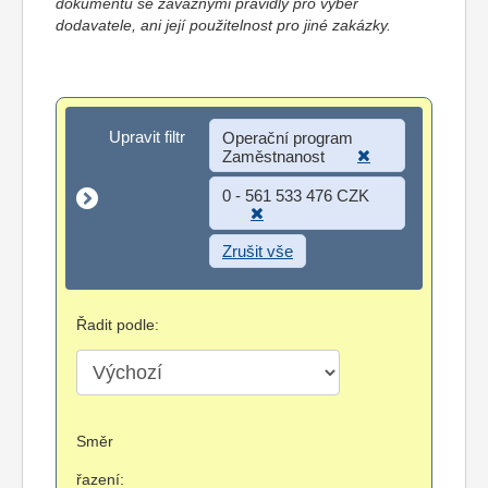
dokumentů se závaznými pravidly pro výběr
dodavatele, ani její použitelnost pro jiné zakázky.
Upravit filtr
Upravit filtr
Operační program
Zaměstnanost
0 - 561 533 476 CZK
Zrušit vše
Řadit podle:
Směr
řazení: