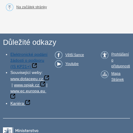
Na začátek stránky
Důležité odkazy
Elektronické podání
Prohlášení
Větší šance
žádosti o podporu
o
Youtube
(IS KP21+)
přístupnosti
Související weby:
Mapa
www.dotaceeu.cz
Stránek
|
www.opjak.cz
|
www.ec.europa.eu
Kariéra