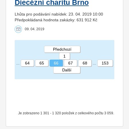
Diecézní charitu Brno
Lhůta pro podávání nabídek: 23. 04. 2019 10:00
Předpokládaná hodnota zakázky: 631 912 Kč
09. 04. 2019
Předchozí
1
...
64
65
66
67
68
...
153
Další
STRÁNKA 66 153
Je zobrazeno 1 301 - 1 320 položek z celkového počtu 3 059.