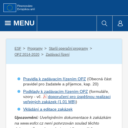
Přejít k obsahu
MENU
/
/
/
ESF
Programy
Starší operační programy
/
OPZ 2014-2020
Zadávací řízení
Pravidla k zadávacím řízením OPZ
(Obecná část
pravidel pro
žadatel
e a
příjemce
, kap. 20)
Podklady k zadávacím řízením OPZ
(formuláře,
vzory - vč.
doporučení pro úspěšnou realizaci
veřejných zakázek
)
Vkládání a editace zakázek
Upozornění:
Uveřejněním dokumentace k zakázkám
na www.esfcr.cz není potvrzován soulad těchto