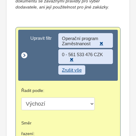
dokumentů se závaznými pravidly pro výběr
dodavatele, ani její použitelnost pro jiné zakázky.
Upravit filtr
Upravit filtr
Operační program
Zaměstnanost
0 - 561 533 476 CZK
Zrušit vše
Řadit podle:
Směr
řazení: