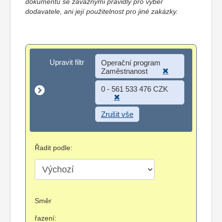
dokumentů se závaznými pravidly pro výběr
dodavatele, ani její použitelnost pro jiné zakázky.
Upravit filtr
Upravit filtr
Operační program
Zaměstnanost
0 - 561 533 476 CZK
Zrušit vše
Řadit podle:
Směr
řazení: