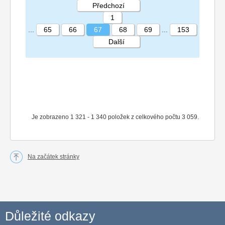
Předchozí
1
...
65
66
67
68
69
...
153
Další
STRÁNKA 67 153
Je zobrazeno 1 321 - 1 340 položek z celkového počtu 3 059.
Na začátek stránky
Důležité odkazy