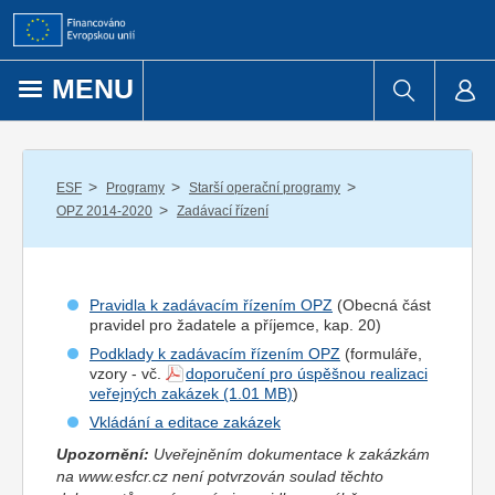
Přejít k obsahu
MENU
/
/
/
ESF
Programy
Starší operační programy
/
OPZ 2014-2020
Zadávací řízení
Pravidla k zadávacím řízením OPZ
(Obecná část
pravidel pro
žadatel
e a
příjemce
, kap. 20)
Podklady k zadávacím řízením OPZ
(formuláře,
vzory - vč.
doporučení pro úspěšnou realizaci
veřejných zakázek
)
Vkládání a editace zakázek
Upozornění:
Uveřejněním dokumentace k zakázkám
na www.esfcr.cz není potvrzován soulad těchto