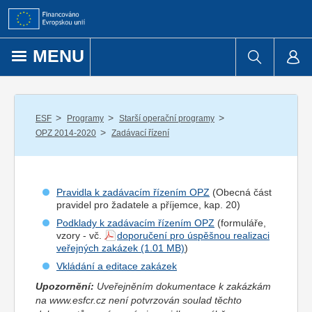
Přejít k obsahu
MENU
/
/
/
ESF
Programy
Starší operační programy
/
OPZ 2014-2020
Zadávací řízení
Pravidla k zadávacím řízením OPZ
(Obecná část
pravidel pro
žadatel
e a
příjemce
, kap. 20)
Podklady k zadávacím řízením OPZ
(formuláře,
vzory - vč.
doporučení pro úspěšnou realizaci
veřejných zakázek
)
Vkládání a editace zakázek
Upozornění:
Uveřejněním dokumentace k zakázkám
na www.esfcr.cz není potvrzován soulad těchto