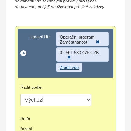
dokumentů se závaznými pravidly pro výběr
dodavatele, ani její použitelnost pro jiné zakázky.
Upravit filtr
Upravit filtr
Operační program
Zaměstnanost
0 - 561 533 476 CZK
Zrušit vše
Řadit podle:
Směr
řazení: