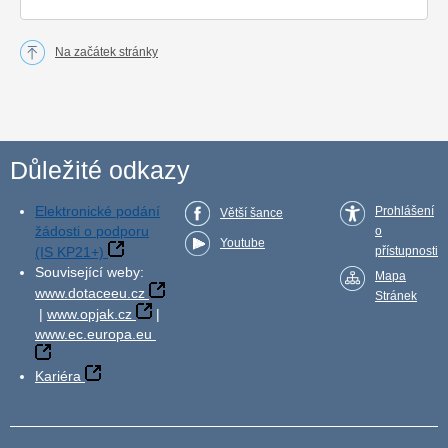
Na začátek stránky
Důležité odkazy
Elektronické podání
Prohlášení
Větší šance
žádosti o podporu
o
Youtube
(IS KP21+)
přístupnosti
Související weby:
Mapa
www.dotaceeu.cz
Stránek
|
www.opjak.cz
|
www.ec.europa.eu
Kariéra