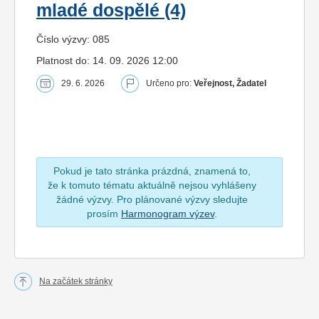
mladé dospělé (4)
Číslo výzvy: 085
Platnost do: 14. 09. 2026 12:00
29. 6. 2026
Určeno pro:
Veřejnost, Žadatel
Pokud je tato stránka prázdná, znamená to,
že k tomuto tématu aktuálně nejsou vyhlášeny
žádné výzvy. Pro plánované výzvy sledujte
prosím
Harmonogram výzev
.
Na začátek stránky