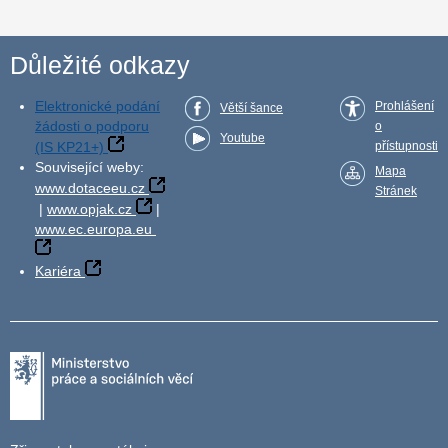
Důležité odkazy
Elektronické podání
Prohlášení
Větší šance
žádosti o podporu
o
Youtube
(IS KP21+)
přístupnosti
Související weby:
Mapa
www.dotaceeu.cz
Stránek
|
www.opjak.cz
|
www.ec.europa.eu
Kariéra