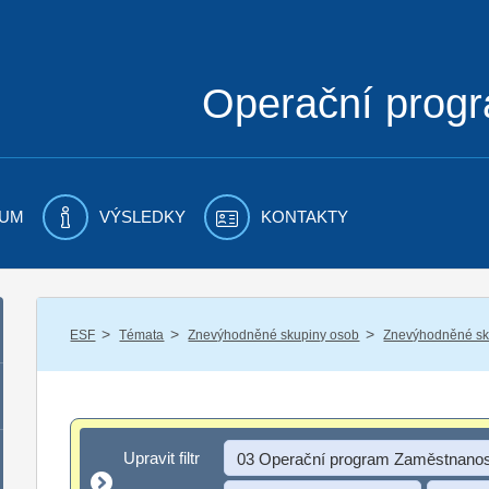
Operační prog
UM
VÝSLEDKY
KONTAKTY
/
/
/
ESF
Témata
Znevýhodněné skupiny osob
Znevýhodněné sku
Upravit filtr
Upravit filtr
03 Operační program Zaměstnanos