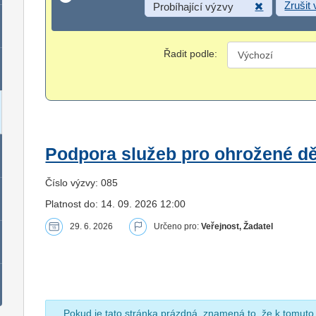
Zrušit
Probíhající výzvy
Řadit podle:
Podpora služeb pro ohrožené dět
Číslo výzvy: 085
Platnost do: 14. 09. 2026 12:00
29. 6. 2026
Určeno pro:
Veřejnost, Žadatel
Pokud je tato stránka prázdná, znamená to, že k tomuto