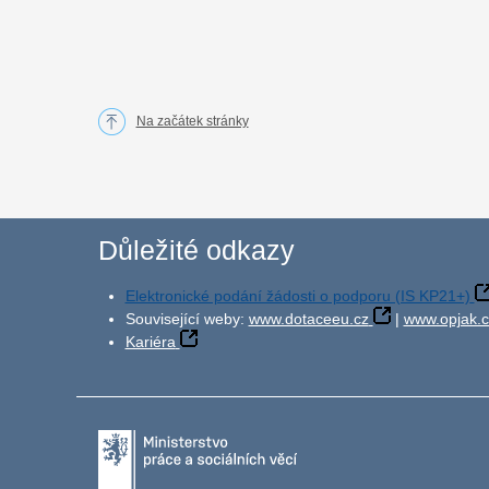
Na začátek stránky
Důležité odkazy
Elektronické podání žádosti o podporu (IS KP21+)
Související weby:
www.dotaceeu.cz
|
www.opjak.c
Kariéra