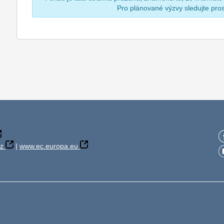
Pro plánované výzvy sledujte pr
z
|
www.ec.europa.eu