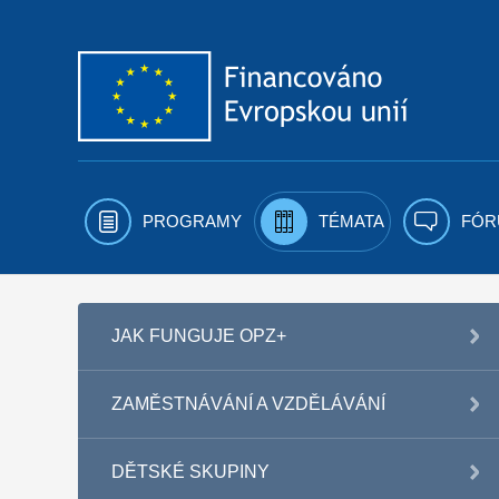
Přejít k obsahu
PROGRAMY
TÉMATA
FÓR
JAK FUNGUJE OPZ+
ZAMĚSTNÁVÁNÍ A VZDĚLÁVÁNÍ
DĚTSKÉ SKUPINY