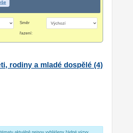
 vše
Směr
řazení:
i, rodiny a mladé dospělé (4)
 tématu aktuálně nejsou vyhlášeny žádné výzvy.