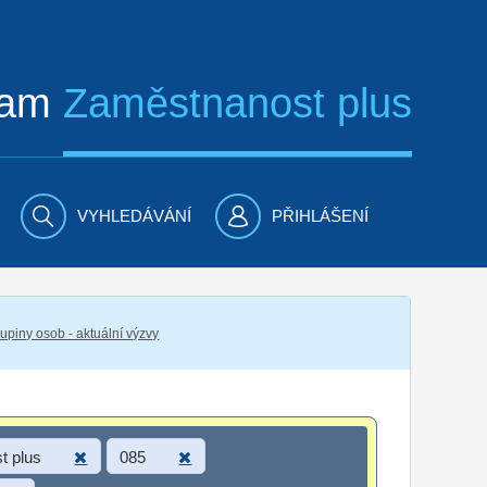
ram
Zaměstnanost plus
VYHLEDÁVÁNÍ
PŘIHLÁŠENÍ
piny osob - aktuální výzvy
t plus
085