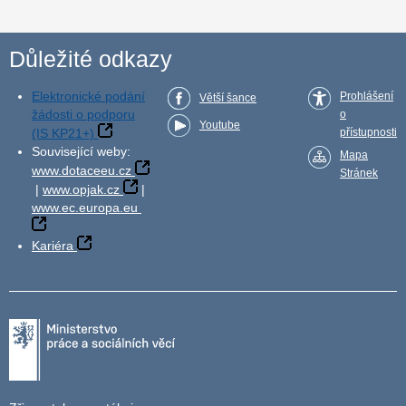
Důležité odkazy
Elektronické podání
Prohlášení
Větší šance
žádosti o podporu
o
Youtube
(IS KP21+)
přístupnosti
Související weby:
Mapa
www.dotaceeu.cz
Stránek
|
www.opjak.cz
|
www.ec.europa.eu
Kariéra