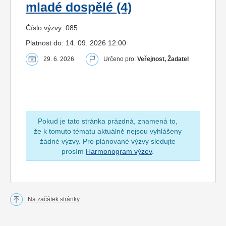
mladé dospělé (4)
Číslo výzvy: 085
Platnost do: 14. 09. 2026 12:00
29. 6. 2026
Určeno pro:
Veřejnost, Žadatel
Pokud je tato stránka prázdná, znamená to,
že k tomuto tématu aktuálně nejsou vyhlášeny
žádné výzvy. Pro plánované výzvy sledujte
prosím
Harmonogram výzev
.
Na začátek stránky