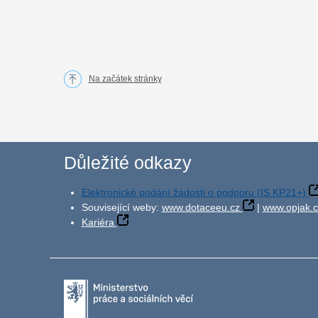
Na začátek stránky
Důležité odkazy
Elektronické podání žádosti o podporu (IS KP21+)
Související weby:
www.dotaceeu.cz
|
www.opjak.c
Kariéra