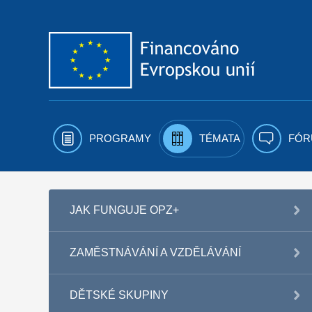
Přejít k obsahu
PROGRAMY
TÉMATA
FÓR
JAK FUNGUJE OPZ+
ZAMĚSTNÁVÁNÍ A VZDĚLÁVÁNÍ
DĚTSKÉ SKUPINY