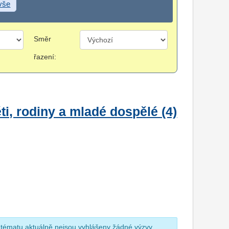
 vše
Směr
řazení:
i, rodiny a mladé dospělé (4)
 tématu aktuálně nejsou vyhlášeny žádné výzvy.