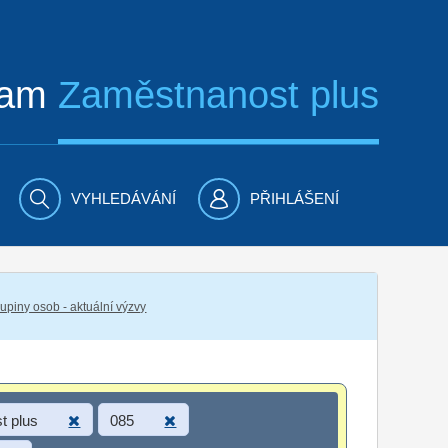
ram
Zaměstnanost plus
VYHLEDÁVÁNÍ
PŘIHLÁŠENÍ
piny osob - aktuální výzvy
t plus
085