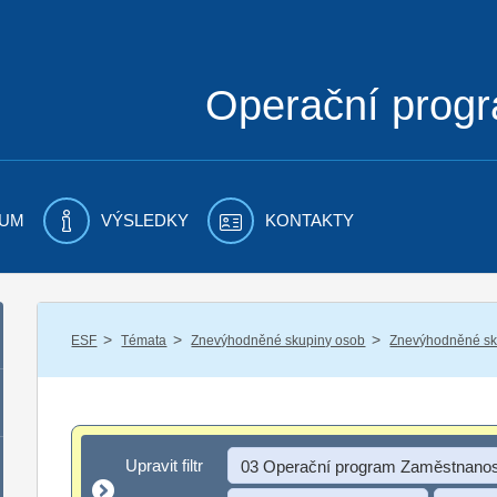
Operační prog
UM
VÝSLEDKY
KONTAKTY
/
/
/
ESF
Témata
Znevýhodněné skupiny osob
Znevýhodněné sku
Upravit filtr
Upravit filtr
03 Operační program Zaměstnanos