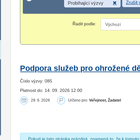
Zrušit
Probíhající výzvy
Řadit podle:
Podpora služeb pro ohrožené dět
Číslo výzvy: 085
Platnost do: 14. 09. 2026 12:00
29. 6. 2026
Určeno pro:
Veřejnost, Žadatel
Pokud je tato stránka prázdná, znamená to, že k tomuto