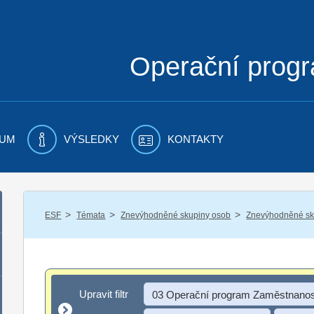
Operační prog
UM
VÝSLEDKY
KONTAKTY
/
/
/
ESF
Témata
Znevýhodněné skupiny osob
Znevýhodněné sku
Upravit filtr
Upravit filtr
03 Operační program Zaměstnanos