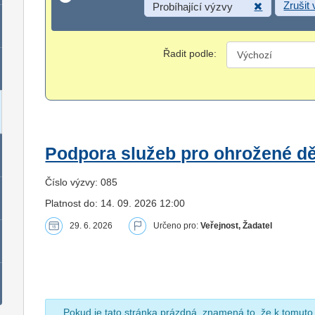
Zrušit
Probíhající výzvy
Řadit podle:
Podpora služeb pro ohrožené dět
Číslo výzvy: 085
Platnost do: 14. 09. 2026 12:00
29. 6. 2026
Určeno pro:
Veřejnost, Žadatel
Pokud je tato stránka prázdná, znamená to, že k tomuto