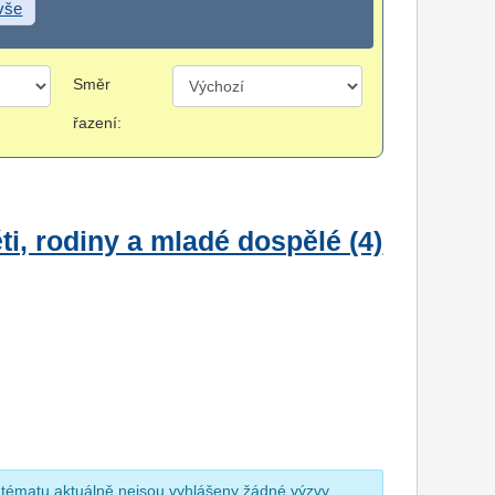
 vše
Směr
řazení:
i, rodiny a mladé dospělé (4)
 tématu aktuálně nejsou vyhlášeny žádné výzvy.