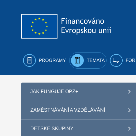
Přejít k obsahu
PROGRAMY
TÉMATA
FÓR
JAK FUNGUJE OPZ+
ZAMĚSTNÁVÁNÍ A VZDĚLÁVÁNÍ
DĚTSKÉ SKUPINY