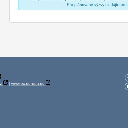
Pro plánované výzvy sledujte pr
z
|
www.ec.europa.eu