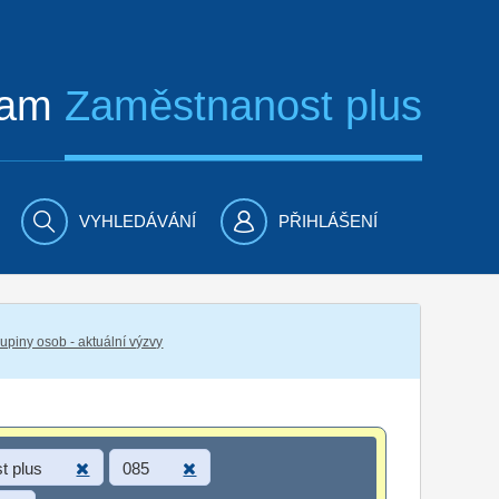
ram
Zaměstnanost plus
VYHLEDÁVÁNÍ
PŘIHLÁŠENÍ
piny osob - aktuální výzvy
t plus
085