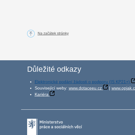
Na začátek stránky
Důležité odkazy
Elektronické podání žádosti o podporu (IS KP21+)
Související weby:
www.dotaceeu.cz
|
www.opjak.c
Kariéra