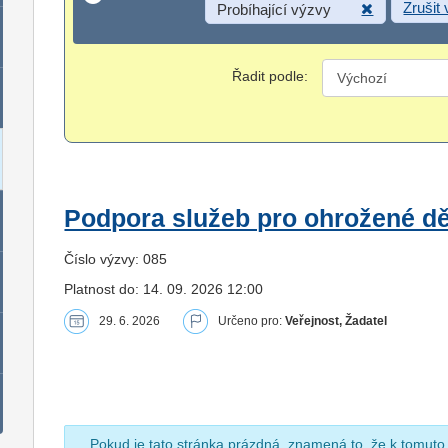
Zrušit
Probíhající výzvy
Řadit podle:
Podpora služeb pro ohrožené dět
Číslo výzvy: 085
Platnost do: 14. 09. 2026 12:00
29. 6. 2026
Určeno pro:
Veřejnost, Žadatel
Pokud je tato stránka prázdná, znamená to, že k tomuto