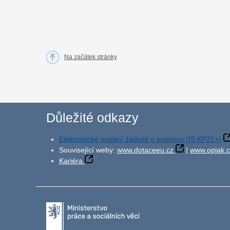
Na začátek stránky
Důležité odkazy
Elektronické podání žádosti o podporu (IS KP21+)
Související weby:
www.dotaceeu.cz
|
www.opjak.c
Kariéra