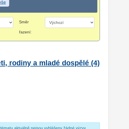
 vše
Směr
řazení:
i, rodiny a mladé dospělé (4)
 tématu aktuálně nejsou vyhlášeny žádné výzvy.