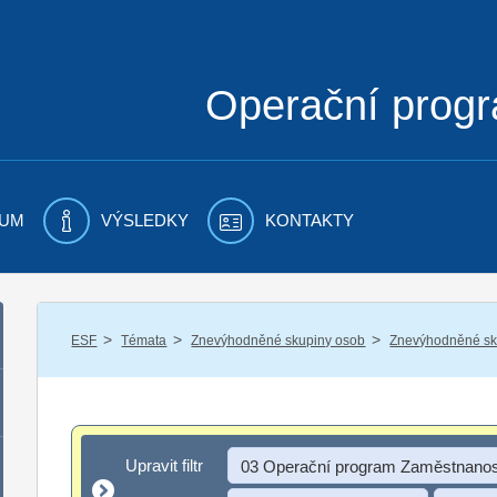
Operační prog
UM
VÝSLEDKY
KONTAKTY
/
/
/
ESF
Témata
Znevýhodněné skupiny osob
Znevýhodněné sku
Upravit filtr
Upravit filtr
03 Operační program Zaměstnanos