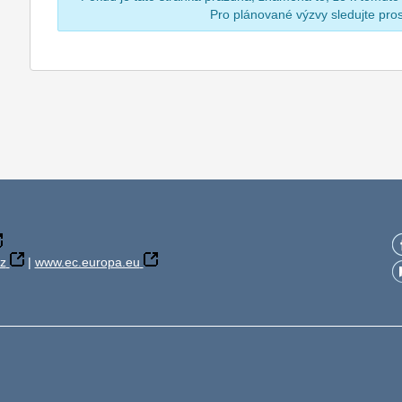
Pro plánované výzvy sledujte pr
z
|
www.ec.europa.eu