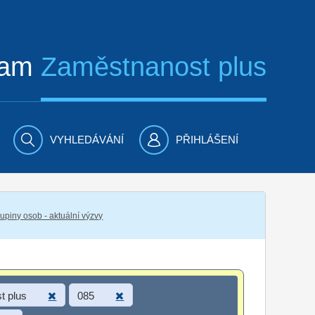
ram
Zaměstnanost plus
VYHLEDÁVÁNÍ
PŘIHLÁŠENÍ
piny osob - aktuální výzvy
t plus
085