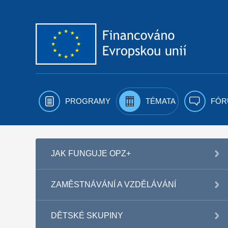
Přejít k obsahu
PROGRAMY
TÉMATA
FÓR
JAK FUNGUJE OPZ+
ZAMĚSTNÁVÁNÍ A VZDĚLÁVÁNÍ
DĚTSKÉ SKUPINY