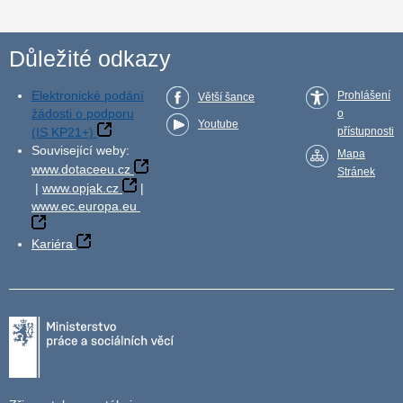
Důležité odkazy
Elektronické podání
Prohlášení
Větší šance
žádosti o podporu
o
Youtube
(IS KP21+)
přístupnosti
Související weby:
Mapa
www.dotaceeu.cz
Stránek
|
www.opjak.cz
|
www.ec.europa.eu
Kariéra