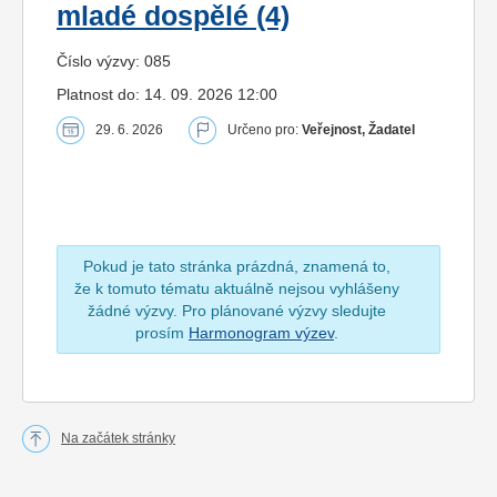
mladé dospělé (4)
Číslo výzvy: 085
Platnost do: 14. 09. 2026 12:00
29. 6. 2026
Určeno pro:
Veřejnost, Žadatel
Pokud je tato stránka prázdná, znamená to,
že k tomuto tématu aktuálně nejsou vyhlášeny
žádné výzvy. Pro plánované výzvy sledujte
prosím
Harmonogram výzev
.
Na začátek stránky