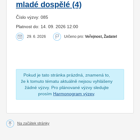
mladé dospělé (4)
Číslo výzvy: 085
Platnost do: 14. 09. 2026 12:00
29. 6. 2026
Určeno pro:
Veřejnost, Žadatel
Pokud je tato stránka prázdná, znamená to,
že k tomuto tématu aktuálně nejsou vyhlášeny
žádné výzvy. Pro plánované výzvy sledujte
prosím
Harmonogram výzev
.
Na začátek stránky