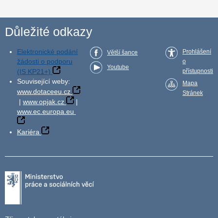
Důležité odkazy
Elektronické podání
Prohlášení
Větší šance
žádosti o podporu
o
Youtube
(IS KP21+)
přístupnosti
Související weby:
Mapa
www.dotaceeu.cz
Stránek
|
www.opjak.cz
|
www.ec.europa.eu
Kariéra