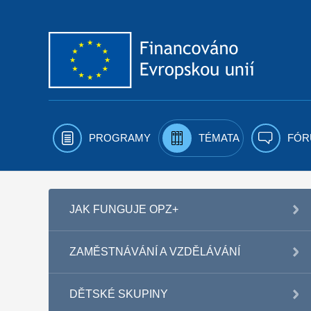
Přejít k obsahu
PROGRAMY
TÉMATA
FÓR
JAK FUNGUJE OPZ+
ZAMĚSTNÁVÁNÍ A VZDĚLÁVÁNÍ
DĚTSKÉ SKUPINY