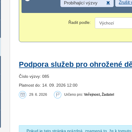
Zrušit
Probíhající výzvy
Řadit podle:
Podpora služeb pro ohrožené dět
Číslo výzvy: 085
Platnost do: 14. 09. 2026 12:00
29. 6. 2026
Určeno pro:
Veřejnost, Žadatel
Pokud je tato stránka prázdná, znamená to, že k tomuto