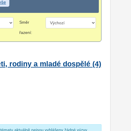
 vše
Směr
řazení:
i, rodiny a mladé dospělé (4)
 tématu aktuálně nejsou vyhlášeny žádné výzvy.