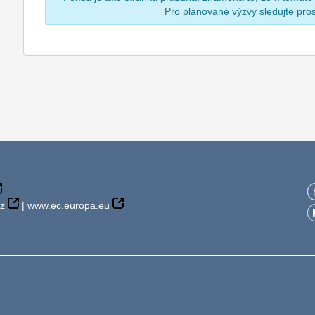
Pro plánované výzvy sledujte pr
z
|
www.ec.europa.eu