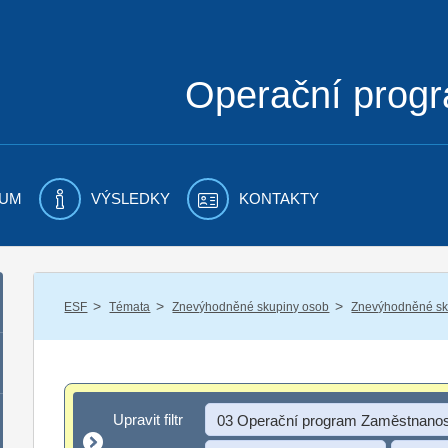
Operační prog
UM
VÝSLEDKY
KONTAKTY
/
/
/
ESF
Témata
Znevýhodněné skupiny osob
Znevýhodněné sku
Upravit filtr
Upravit filtr
03 Operační program Zaměstnanos