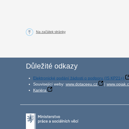
Na začátek stránky
Důležité odkazy
Elektronické podání žádosti o podporu (IS KP21+)
Související weby:
www.dotaceeu.cz
|
www.opjak.c
Kariéra