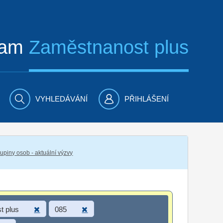
ram
Zaměstnanost plus
VYHLEDÁVÁNÍ
PŘIHLÁŠENÍ
piny osob - aktuální výzvy
t plus
085