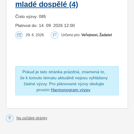
mladé dospělé (4)
Číslo výzvy: 085
Platnost do: 14. 09. 2026 12:00
29. 6. 2026
Určeno pro:
Veřejnost, Žadatel
Pokud je tato stránka prázdná, znamená to,
že k tomuto tématu aktuálně nejsou vyhlášeny
žádné výzvy. Pro plánované výzvy sledujte
prosím
Harmonogram výzev
.
Na začátek stránky