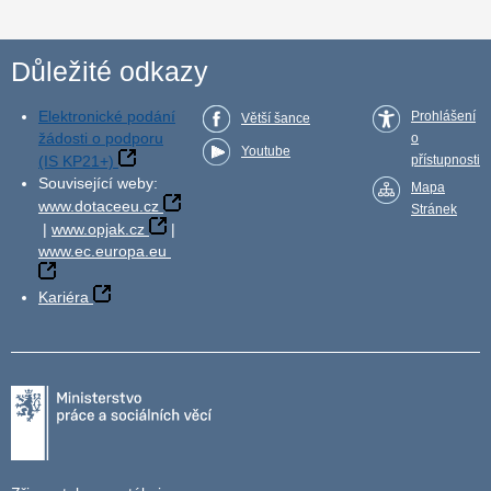
Důležité odkazy
Elektronické podání
Prohlášení
Větší šance
žádosti o podporu
o
Youtube
(IS KP21+)
přístupnosti
Související weby:
Mapa
www.dotaceeu.cz
Stránek
|
www.opjak.cz
|
www.ec.europa.eu
Kariéra