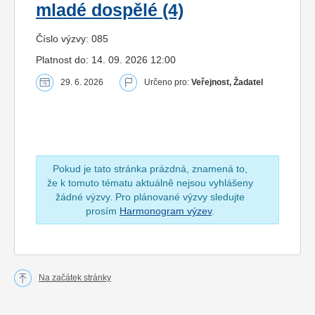
mladé dospělé (4)
Číslo výzvy: 085
Platnost do: 14. 09. 2026 12:00
29. 6. 2026
Určeno pro:
Veřejnost, Žadatel
Pokud je tato stránka prázdná, znamená to,
že k tomuto tématu aktuálně nejsou vyhlášeny
žádné výzvy. Pro plánované výzvy sledujte
prosím
Harmonogram výzev
.
Na začátek stránky