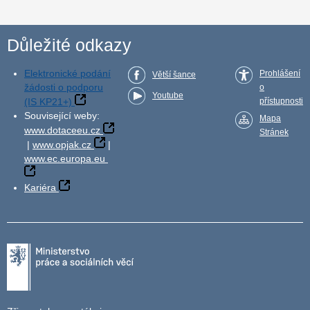
Důležité odkazy
Elektronické podání
Prohlášení
Větší šance
žádosti o podporu
o
Youtube
(IS KP21+)
přístupnosti
Související weby:
Mapa
www.dotaceeu.cz
Stránek
|
www.opjak.cz
|
www.ec.europa.eu
Kariéra