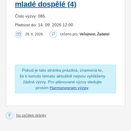
mladé dospělé (4)
Číslo výzvy: 085
Platnost do: 14. 09. 2026 12:00
29. 6. 2026
Určeno pro:
Veřejnost, Žadatel
Pokud je tato stránka prázdná, znamená to,
že k tomuto tématu aktuálně nejsou vyhlášeny
žádné výzvy. Pro plánované výzvy sledujte
prosím
Harmonogram výzev
.
Na začátek stránky