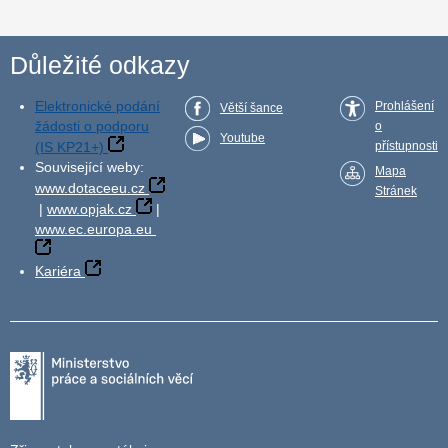
Důležité odkazy
Elektronické podání
Prohlášení
Větší šance
žádosti o podporu
o
Youtube
(IS KP21+)
přístupnosti
Související weby:
Mapa
www.dotaceeu.cz
Stránek
|
www.opjak.cz
|
www.ec.europa.eu
Kariéra