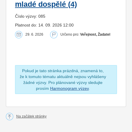
mladé dospělé (4)
Číslo výzvy: 085
Platnost do: 14. 09. 2026 12:00
29. 6. 2026
Určeno pro:
Veřejnost, Žadatel
Pokud je tato stránka prázdná, znamená to,
že k tomuto tématu aktuálně nejsou vyhlášeny
žádné výzvy. Pro plánované výzvy sledujte
prosím
Harmonogram výzev
.
Na začátek stránky