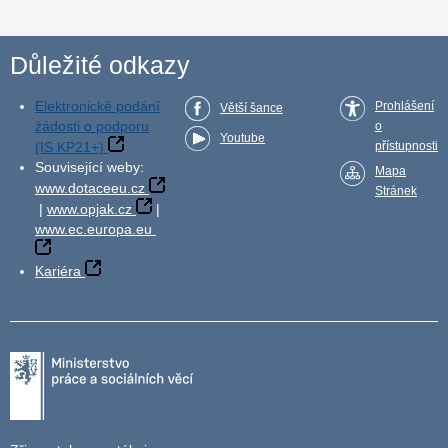
Důležité odkazy
Elektronické podání
Prohlášení
Větší šance
žádosti o podporu
o
Youtube
(IS KP21+)
přístupnosti
Související weby:
Mapa
www.dotaceeu.cz
Stránek
|
www.opjak.cz
|
www.ec.europa.eu
Kariéra