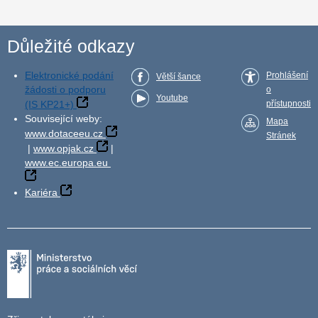
Důležité odkazy
Elektronické podání
Prohlášení
Větší šance
žádosti o podporu
o
Youtube
(IS KP21+)
přístupnosti
Související weby:
Mapa
www.dotaceeu.cz
Stránek
|
www.opjak.cz
|
www.ec.europa.eu
Kariéra