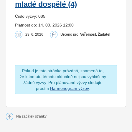
mladé dospělé (4)
Číslo výzvy: 085
Platnost do: 14. 09. 2026 12:00
29. 6. 2026
Určeno pro:
Veřejnost, Žadatel
Pokud je tato stránka prázdná, znamená to,
že k tomuto tématu aktuálně nejsou vyhlášeny
žádné výzvy. Pro plánované výzvy sledujte
prosím
Harmonogram výzev
.
Na začátek stránky