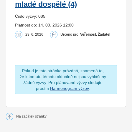
mladé dospělé (4)
Číslo výzvy: 085
Platnost do: 14. 09. 2026 12:00
29. 6. 2026
Určeno pro:
Veřejnost, Žadatel
Pokud je tato stránka prázdná, znamená to,
že k tomuto tématu aktuálně nejsou vyhlášeny
žádné výzvy. Pro plánované výzvy sledujte
prosím
Harmonogram výzev
.
Na začátek stránky