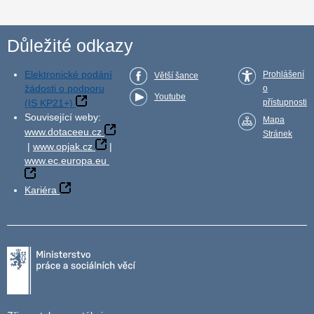
Důležité odkazy
Elektronické podání
Prohlášení
Větší šance
žádosti o podporu
o
Youtube
(IS KP21+)
přístupnosti
Související weby:
Mapa
www.dotaceeu.cz
Stránek
|
www.opjak.cz
|
www.ec.europa.eu
Kariéra