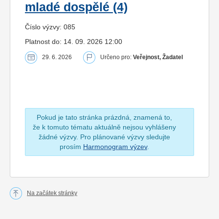
mladé dospělé (4)
Číslo výzvy: 085
Platnost do: 14. 09. 2026 12:00
29. 6. 2026
Určeno pro:
Veřejnost, Žadatel
Pokud je tato stránka prázdná, znamená to,
že k tomuto tématu aktuálně nejsou vyhlášeny
žádné výzvy. Pro plánované výzvy sledujte
prosím
Harmonogram výzev
.
Na začátek stránky