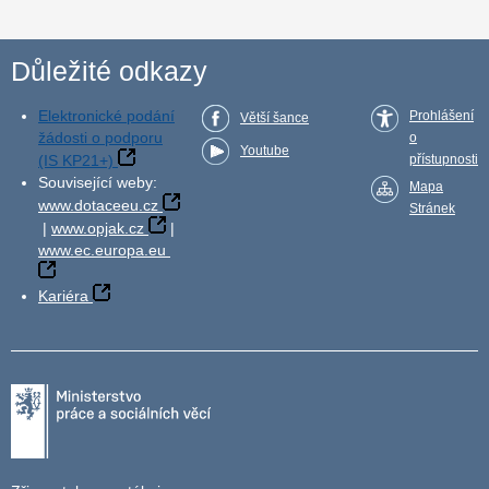
Důležité odkazy
Elektronické podání
Prohlášení
Větší šance
žádosti o podporu
o
Youtube
(IS KP21+)
přístupnosti
Související weby:
Mapa
www.dotaceeu.cz
Stránek
|
www.opjak.cz
|
www.ec.europa.eu
Kariéra