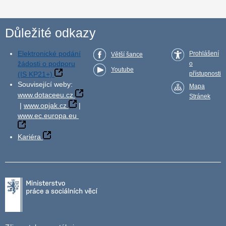
Důležité odkazy
Elektronické podání
Prohlášení
Větší šance
žádosti o podporu
o
Youtube
(IS KP21+)
přístupnosti
Související weby:
Mapa
www.dotaceeu.cz
Stránek
|
www.opjak.cz
|
www.ec.europa.eu
Kariéra