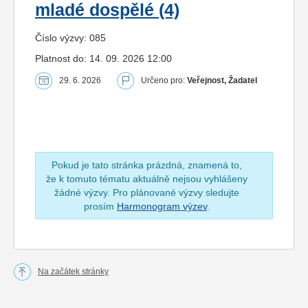
mladé dospělé (4)
Číslo výzvy: 085
Platnost do: 14. 09. 2026 12:00
29. 6. 2026
Určeno pro:
Veřejnost, Žadatel
Pokud je tato stránka prázdná, znamená to,
že k tomuto tématu aktuálně nejsou vyhlášeny
žádné výzvy. Pro plánované výzvy sledujte
prosím
Harmonogram výzev
.
Na začátek stránky