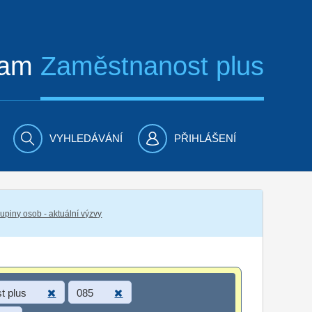
ram
Zaměstnanost plus
VYHLEDÁVÁNÍ
PŘIHLÁŠENÍ
piny osob - aktuální výzvy
t plus
085