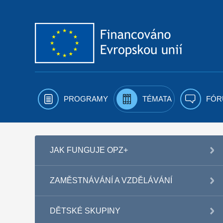
Přejít k obsahu
PROGRAMY
TÉMATA
FÓR
JAK FUNGUJE OPZ+
ZAMĚSTNÁVÁNÍ A VZDĚLÁVÁNÍ
DĚTSKÉ SKUPINY