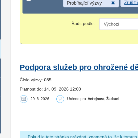
Zrušit
Probíhající výzvy
Řadit podle:
Podpora služeb pro ohrožené dět
Číslo výzvy: 085
Platnost do: 14. 09. 2026 12:00
29. 6. 2026
Určeno pro:
Veřejnost, Žadatel
Pokud je tato stránka prázdná, znamená to, že k tomuto