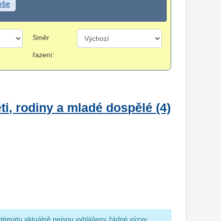
 vše
Směr
řazení:
i, rodiny a mladé dospělé (4)
 tématu aktuálně nejsou vyhlášeny žádné výzvy.