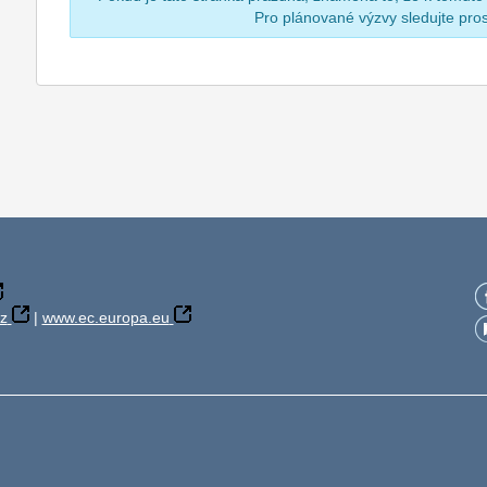
Pro plánované výzvy sledujte pr
z
|
www.ec.europa.eu