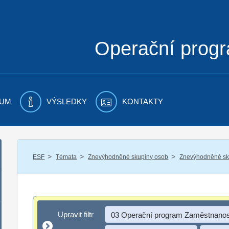
Operační prog
UM
VÝSLEDKY
KONTAKTY
/
/
/
ESF
Témata
Znevýhodněné skupiny osob
Znevýhodněné sku
Upravit filtr
Upravit filtr
03 Operační program Zaměstnanos