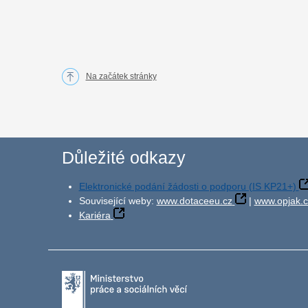
Na začátek stránky
Důležité odkazy
Elektronické podání žádosti o podporu (IS KP21+)
Související weby:
www.dotaceeu.cz
|
www.opjak.c
Kariéra