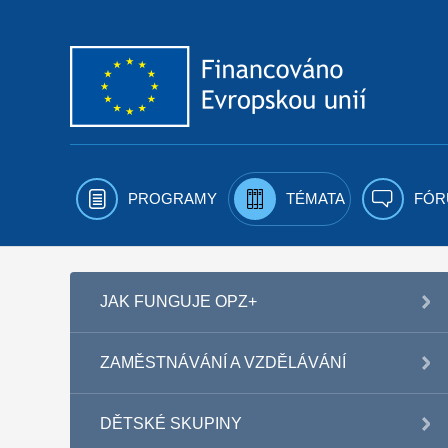
Přejít k obsahu
PROGRAMY
TÉMATA
FÓR
JAK FUNGUJE OPZ+
ZAMĚSTNÁVÁNÍ A VZDĚLÁVÁNÍ
DĚTSKÉ SKUPINY