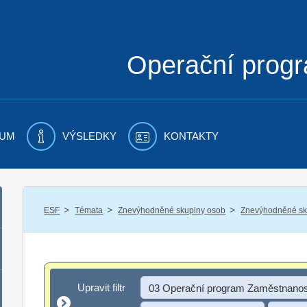
Operační prog
UM
VÝSLEDKY
KONTAKTY
/
/
/
ESF
Témata
Znevýhodněné skupiny osob
Znevýhodněné sku
Upravit filtr
Upravit filtr
03 Operační program Zaměstnanos