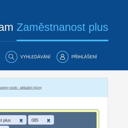
ram
Zaměstnanost plus
VYHLEDÁVÁNÍ
PŘIHLÁŠENÍ
piny osob - aktuální výzvy
t plus
085