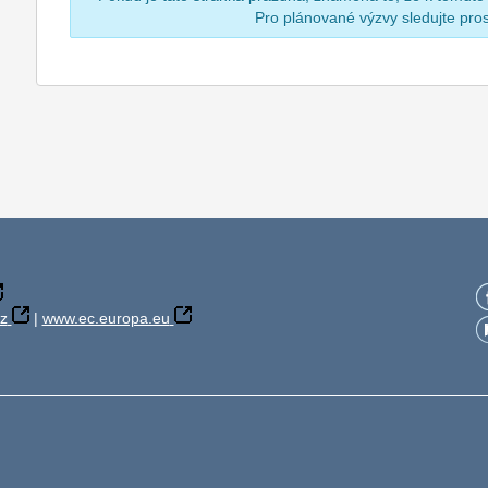
Pro plánované výzvy sledujte pr
z
|
www.ec.europa.eu