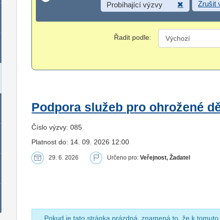
Zrušit
Probíhající výzvy
Řadit podle:
Podpora služeb pro ohrožené dět
Číslo výzvy: 085
Platnost do: 14. 09. 2026 12:00
29. 6. 2026
Určeno pro:
Veřejnost, Žadatel
Pokud je tato stránka prázdná, znamená to, že k tomuto