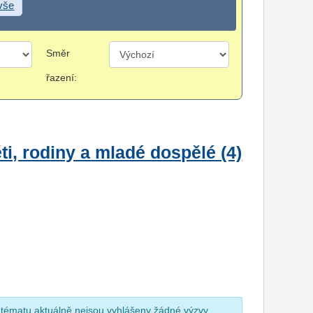
 vše
Směr
řazení:
i, rodiny a mladé dospělé (4)
 tématu aktuálně nejsou vyhlášeny žádné výzvy.