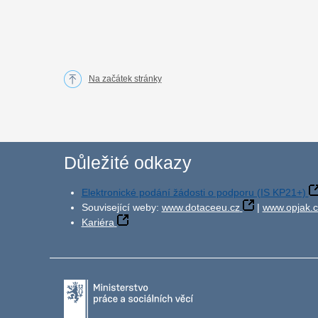
Na začátek stránky
Důležité odkazy
Elektronické podání žádosti o podporu (IS KP21+)
Související weby:
www.dotaceeu.cz
|
www.opjak.c
Kariéra