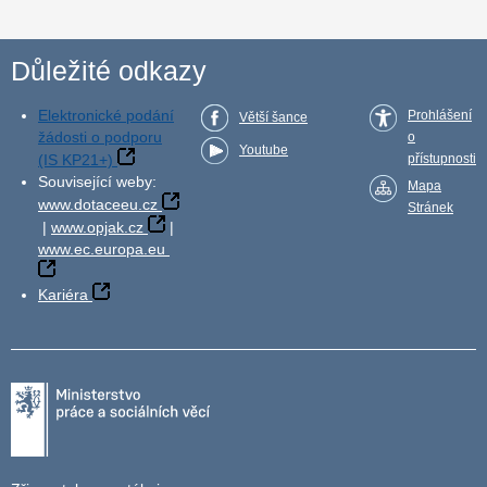
Důležité odkazy
Elektronické podání
Prohlášení
Větší šance
žádosti o podporu
o
Youtube
(IS KP21+)
přístupnosti
Související weby:
Mapa
www.dotaceeu.cz
Stránek
|
www.opjak.cz
|
www.ec.europa.eu
Kariéra