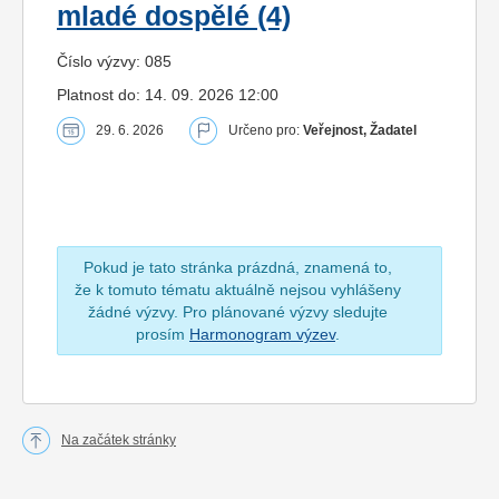
mladé dospělé (4)
Číslo výzvy: 085
Platnost do: 14. 09. 2026 12:00
29. 6. 2026
Určeno pro:
Veřejnost, Žadatel
Pokud je tato stránka prázdná, znamená to,
že k tomuto tématu aktuálně nejsou vyhlášeny
žádné výzvy. Pro plánované výzvy sledujte
prosím
Harmonogram výzev
.
Na začátek stránky