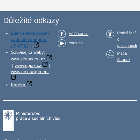
Důležité odkazy
Elektronické podání
Prohlášení
Větší šance
žádosti o podporu
o
Youtube
(IS KP21+)
přístupnosti
Související weby:
Mapa
www.dotaceeu.cz
Stránek
|
www.opjak.cz
|
www.ec.europa.eu
Kariéra