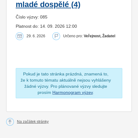
mladé dospělé (4)
Číslo výzvy: 085
Platnost do: 14. 09. 2026 12:00
29. 6. 2026
Určeno pro:
Veřejnost, Žadatel
Pokud je tato stránka prázdná, znamená to,
že k tomuto tématu aktuálně nejsou vyhlášeny
žádné výzvy. Pro plánované výzvy sledujte
prosím
Harmonogram výzev
.
Na začátek stránky