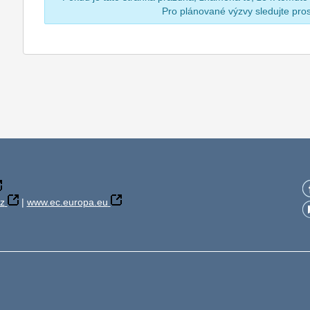
Pro plánované výzvy sledujte pr
z
|
www.ec.europa.eu