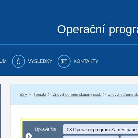
Operační prog
UM
VÝSLEDKY
KONTAKTY
/
/
/
ESF
Témata
Znevýhodněné skupiny osob
Znevýhodněné sku
Upravit filtr
Upravit filtr
03 Operační program Zaměstnanos