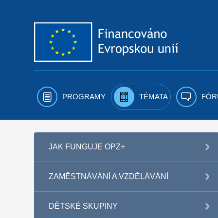
Přejít k obsahu
PROGRAMY
TÉMATA
FÓR
JAK FUNGUJE OPZ+
ZAMĚSTNÁVÁNÍ A VZDĚLÁVÁNÍ
DĚTSKÉ SKUPINY