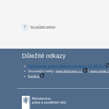
Na začátek stránky
Důležité odkazy
Elektronické podání žádosti o podporu (IS KP21+)
Související weby:
www.dotaceeu.cz
|
www.opjak.c
Kariéra