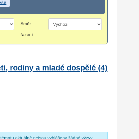
 vše
Směr
řazení:
i, rodiny a mladé dospělé (4)
 tématu aktuálně nejsou vyhlášeny žádné výzvy.