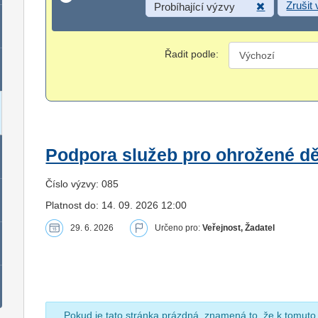
Zrušit
Probíhající výzvy
Řadit podle:
Podpora služeb pro ohrožené dět
Číslo výzvy: 085
Platnost do: 14. 09. 2026 12:00
29. 6. 2026
Určeno pro:
Veřejnost, Žadatel
Pokud je tato stránka prázdná, znamená to, že k tomuto