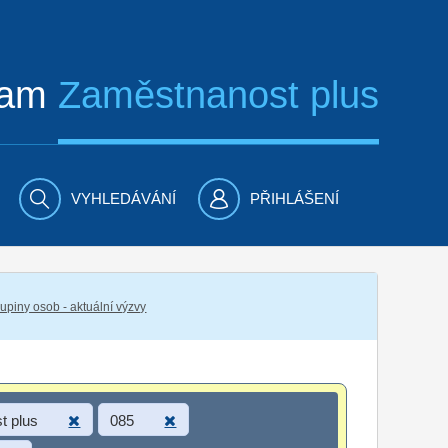
ram
Zaměstnanost plus
VYHLEDÁVÁNÍ
PŘIHLÁŠENÍ
piny osob - aktuální výzvy
t plus
085