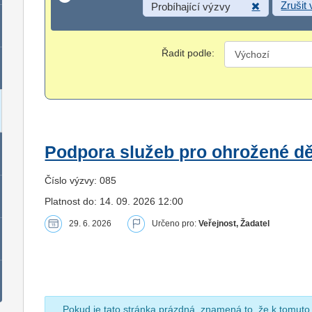
Zrušit
Probíhající výzvy
Řadit podle:
Podpora služeb pro ohrožené dět
Číslo výzvy: 085
Platnost do: 14. 09. 2026 12:00
29. 6. 2026
Určeno pro:
Veřejnost, Žadatel
Pokud je tato stránka prázdná, znamená to, že k tomuto