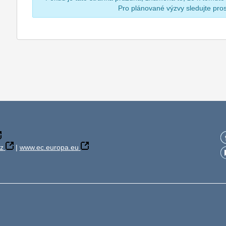
Pro plánované výzvy sledujte pr
z
|
www.ec.europa.eu