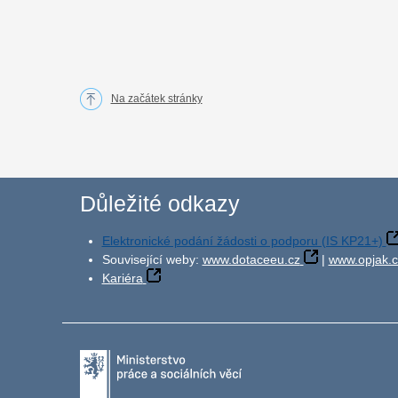
Na začátek stránky
Důležité odkazy
Elektronické podání žádosti o podporu (IS KP21+)
Související weby:
www.dotaceeu.cz
|
www.opjak.c
Kariéra