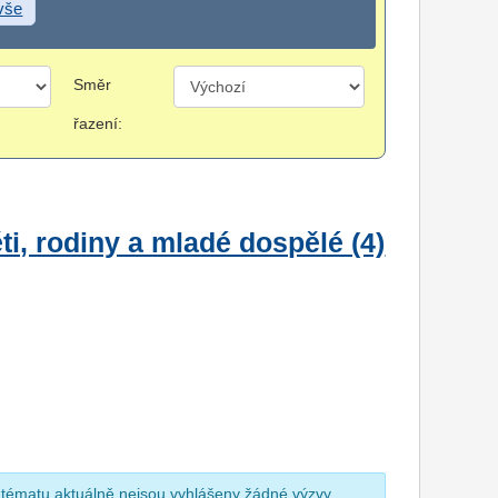
 vše
Směr
řazení:
i, rodiny a mladé dospělé (4)
 tématu aktuálně nejsou vyhlášeny žádné výzvy.