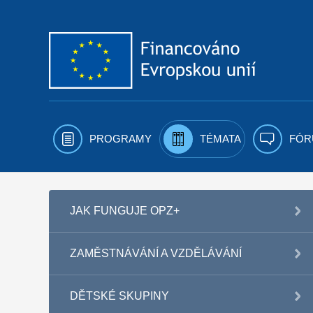
Přejít k obsahu
PROGRAMY
TÉMATA
FÓR
JAK FUNGUJE OPZ+
ZAMĚSTNÁVÁNÍ A VZDĚLÁVÁNÍ
DĚTSKÉ SKUPINY