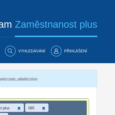
ram
Zaměstnanost plus
VYHLEDÁVÁNÍ
PŘIHLÁŠENÍ
piny osob - aktuální výzvy
t plus
085