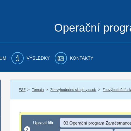
Operační prog
UM
VÝSLEDKY
KONTAKTY
/
/
/
ESF
Témata
Znevýhodněné skupiny osob
Znevýhodněné sku
Upravit filtr
Upravit filtr
03 Operační program Zaměstnanos