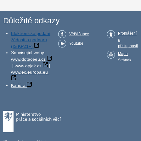
Důležité odkazy
Elektronické podání
Prohlášení
Větší šance
žádosti o podporu
o
Youtube
(IS KP21+)
přístupnosti
Související weby:
Mapa
www.dotaceeu.cz
Stránek
|
www.opjak.cz
|
www.ec.europa.eu
Kariéra