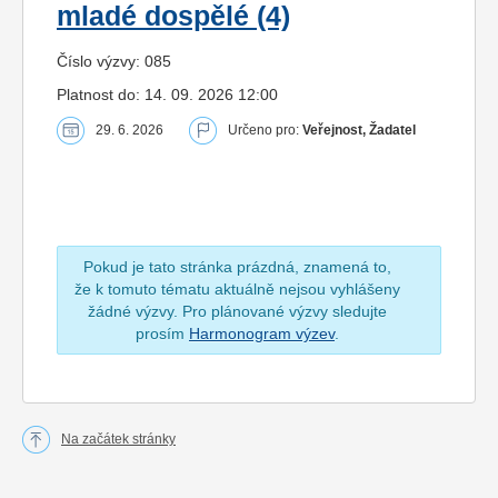
mladé dospělé (4)
Číslo výzvy: 085
Platnost do: 14. 09. 2026 12:00
29. 6. 2026
Určeno pro:
Veřejnost, Žadatel
Pokud je tato stránka prázdná, znamená to,
že k tomuto tématu aktuálně nejsou vyhlášeny
žádné výzvy. Pro plánované výzvy sledujte
prosím
Harmonogram výzev
.
Na začátek stránky